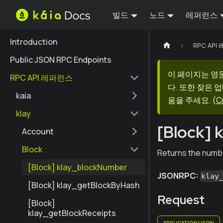
빌드
노드
레퍼런스
Introduction
RPC AP
Public JSON RPC Endpoints
이 페이지는 영
RPC API 레퍼런스
다. 또한 잦은 
kaia
움을 주세요.
(
C
klay
[Block] 
Account
Block
Returns the numbe
[Block] klay_blockNumber
JSONRPC:
klay
[Block] klay_getBlockByHash
Request
[Block]
klay_getBlockReceipts
APPLICATION/JSON