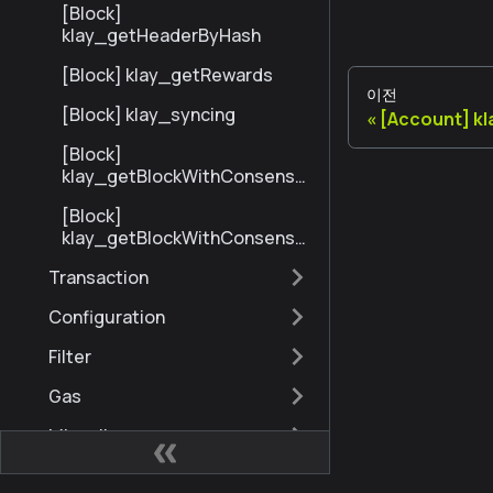
[Block]
klay_getHeaderByHash
[Block] klay_getRewards
이전
[Block] klay_syncing
[Account] k
[Block]
klay_getBlockWithConsensu
sInfoByNumberRange
[Block]
klay_getBlockWithConsensu
sInfoByHash
Transaction
Configuration
Filter
Gas
Miscellaneous
eth