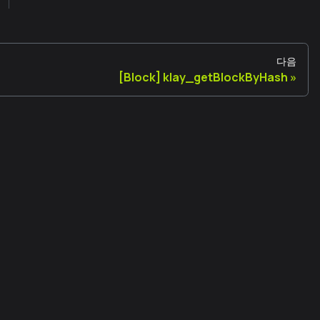
다음
[Block] klay_getBlockByHash