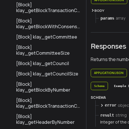
[Block]
klay_getBlockTransactionCo
BODY
untByNumber
array
params
[Block]
klay_getBlockWithConsensu
sInfoByNumber
[Block] klay_getCommittee
Responses
[Block]
klay_getCommitteeSize
Returns the numbe
[Block] klay_getCouncil
[Block] klay_getCouncilSize
APPLICATION/JSON
[Block]
Schema
Example 
klay_getBlockByNumber
SCHEMA
[Block]
objec
klay_getBlockTransactionCo
error
untByHash
string
result
[Block]
klay_getHeaderByNumber
Integer of the 