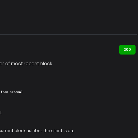
200
r of most recent block.
(from schema)
t
current block number the client is on.