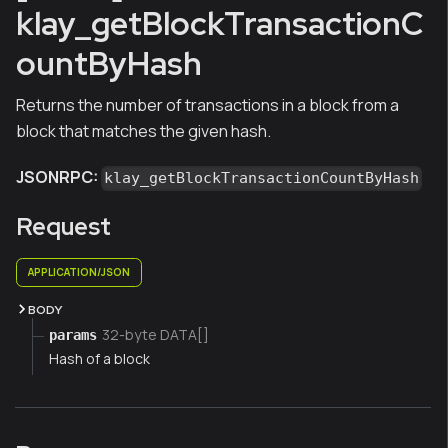
klay_getBlockTransactionC
ountByHash
Returns the number of transactions in a block from a
block that matches the given hash.
JSONRPC:
klay_getBlockTransactionCountByHash
Request
APPLICATION/JSON
BODY
32-byte DATA[]
params
Hash of a block