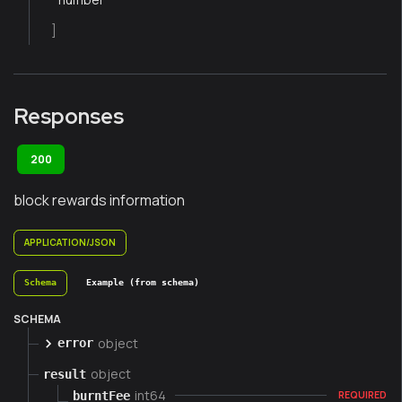
]
Responses
200
block rewards information
APPLICATION/JSON
Schema
Example (from schema)
SCHEMA
object
error
object
result
int64
burntFee
REQUIRED