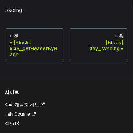
Loading...
이전
다음
[Block]
[Block]
klay_getHeaderByH
klay_syncing
ash
사이트
Kaia 개발자 허브
Kaia Square
KIPs