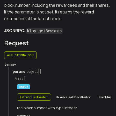
block number, including the rewardees and their shares.
If the parameter is not set, it returns the reward
distribution at the latest block.
JSONRPC:
klay_getRewards
Request
APPLICATION/JSON
BODY
object[]
params
Array [
oneOf
IntegerBlockNumber
HexadecimalBlockNumber
BlockTag
the block number with type integer
number