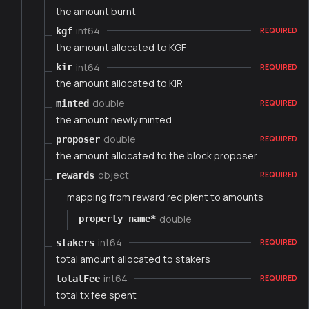
the amount burnt
int64
kgf
REQUIRED
the amount allocated to KGF
int64
kir
REQUIRED
the amount allocated to KIR
double
minted
REQUIRED
the amount newly minted
double
proposer
REQUIRED
the amount allocated to the block proposer
object
rewards
REQUIRED
mapping from reward recipient to amounts
double
property name*
int64
stakers
REQUIRED
total amount allocated to stakers
int64
totalFee
REQUIRED
total tx fee spent