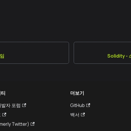
위임
Solidit
니티
더보기
 개발자 포럼
GitHub
그
백서
merly Twitter)