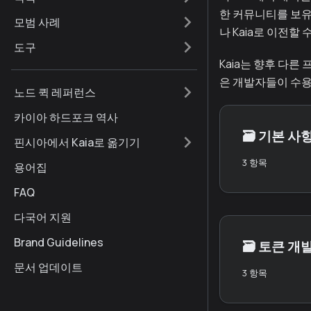
한 커뮤니티를 보유
모범 사례
나 Kaia로 이전
도구
Kaia는 향후 다른
은 개발자들이 수용
노드 퀵 레퍼런스
카이아 하드포크 역사
🗃️
기본 사
핀시아에서 Kaia로 옮기기
3 항목
용어집
FAQ
다국어 지원
Brand Guidelines
🗃️
토큰 개
문서 업데이트
3 항목