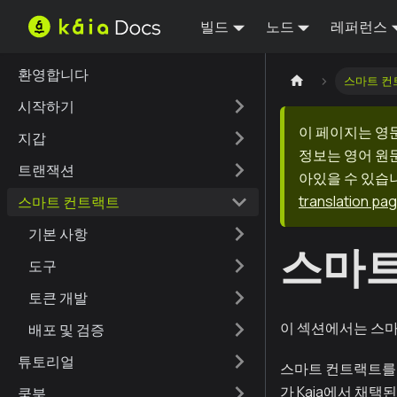
빌드
노드
레퍼런스
환영합니다
스마트 컨
시작하기
이 페이지는 영
지갑
정보는 영어 원
트랜잭션
아있을 수 있습니
translation pa
스마트 컨트랙트
기본 사항
스마트
도구
토큰 개발
이 섹션에서는 스마
배포 및 검증
튜토리얼
스마트 컨트랙트를 
가 Kaia에서 채
쿡북