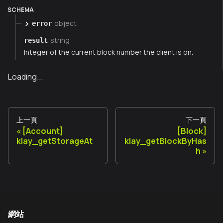
SCHEMA
object
error
string
result
Integer of the current block number the client is on.
Loading...
上一頁
下一頁
[Account]
[Block]
klay_getStorageAt
klay_getBlockByHas
h
網站