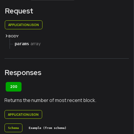
Request
APPLICATION/JSON
BODY
array
params
Responses
200
Returns the number of most recent block.
APPLICATION/JSON
Schema
Example (from schema)