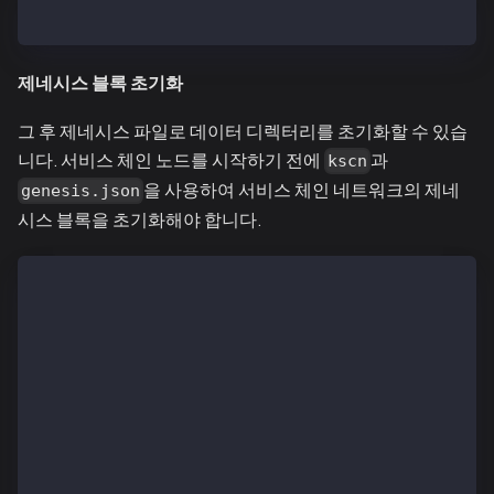
$ mkdir -p ~/kscnd_home
제네시스 블록 초기화
그 후 제네시스 파일로 데이터 디렉터리를 초기화할 수 있습
니다. 서비스 체인 노드를 시작하기 전에
과
kscn
을 사용하여 서비스 체인 네트워크의 제네
genesis.json
시스 블록을 초기화해야 합니다.
$ kscn init --datadir ~/kscnd_home homi-output/scrip
  WARN[11/12,10:13:58 +09] [19] Some input value of 
  INFO[11/12,10:13:58 +09] [18] Setting connection t
    ...
  INFO[11/12,10:13:59 +09] [5] Using DeriveShaConcat
  INFO[11/12,10:13:59 +09] [5] Writing custom genesi
  INFO[11/12,10:13:59 +09] [5] Using DeriveShaConcat
  INFO[11/12,10:13:59 +09] [47] Persisted trie from 
  INFO[11/12,10:13:59 +09] [19] Successfully wrote g
  INFO[11/12,10:13:59 +09] [46] Database closed     