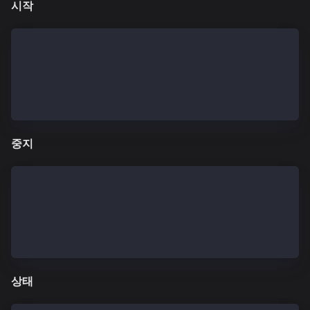
시작
## when installed from rpm distribution 
$ systemctl start kscnd.service
## when installed using linux archive
$ kscnd start
중지
## when installed from rpm distribution 
$ systemctl stop kscnd.service
## when installed using linux archive
$ kscnd stop
상태