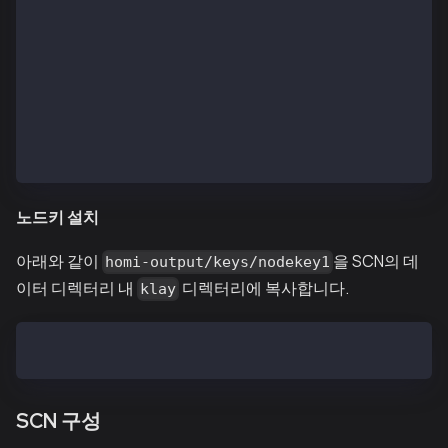
  INFO[11/12,10:13:59 +09] [46] Database closed     
  INFO[11/12,10:13:59 +09] [46] Database closed     
  INFO[11/12,10:13:59 +09] [46] Database closed     
  INFO[11/12,10:13:59 +09] [46] Database closed     
  INFO[11/12,10:13:59 +09] [46] Database closed     
  INFO[11/12,10:13:59 +09] [46] Database closed     
  INFO[11/12,10:13:59 +09] [46] Database closed     
  INFO[11/12,10:13:59 +09] [46] Database closed     
  INFO[11/12,10:13:59 +09] [46] Database closed     
노드키 설치
아래와 같이
을 SCN의 데
homi-output/keys/nodekey1
이터 디렉터리 내
디렉터리에 복사합니다.
klay
$ cp homi-output/keys/nodekey1  ~/kscnd_home/klay/no
SCN 구성