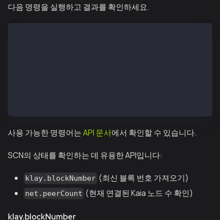
다음 명령을 실행하고 결과를 확인하세요.
$ kscn attach --datadir ~/kscnd_home
Welcome to the Kaia JavaScript console!
instance: Kaia/vX.X.X/XXXX-XXXX/goX.X.X
at block: 11573551 (Wed, 13 Feb 2019 07:12:52 UTC)
 datadir: ~/kscnd_home
 modules: admin:1.0 debug:1.0 istanbul:1.0 klay:1.0 
 >
사용 가능한 명령어는
API 문서
에서 확인할 수 있습니다.
SCN의 상태를 확인하는 데 유용한 API입니다:
(최신 블록 번호 가져오기)
klay.blockNumber
(현재 연결된 Kaia 노드 수 확인)
net.peerCount
klay.blockNumber