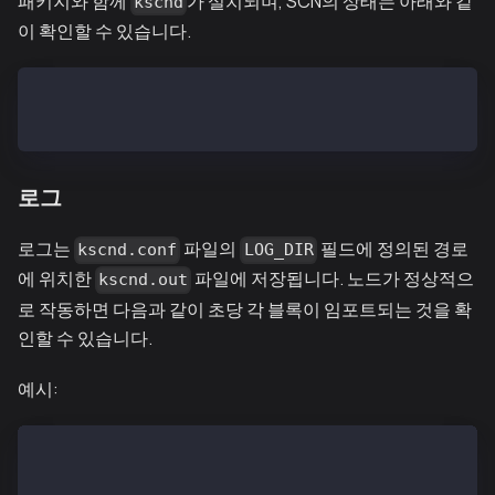
패키지와 함께
가 설치되며, SCN의 상태는 아래와 같
kscnd
이 확인할 수 있습니다.
$ kscnd status
kscnd is running
로그
로그는
파일의
필드에 정의된 경로
kscnd.conf
LOG_DIR
에 위치한
파일에 저장됩니다. 노드가 정상적으
kscnd.out
로 작동하면 다음과 같이 초당 각 블록이 임포트되는 것을 확
인할 수 있습니다.
예시:
$ tail -F ~/kscnd_home/logs/kscnd.out
  INFO[11/12,10:19:09 +09] [49] Successfully wrote m