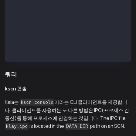
  INFO[11/12,10:19:09 +09] [49] Commit new mining wo
  INFO[11/12,10:19:10 +09] [24] Committed           
  INFO[11/12,10:19:10 +09] [49] Successfully sealed 
  INFO[11/12,10:19:10 +09] [49] Successfully wrote m
  INFO[11/12,10:19:10 +09] [49] Commit new mining wo
  INFO[11/12,10:19:11 +09] [24] Committed           
  INFO[11/12,10:19:11 +09] [49] Successfully sealed 
  INFO[11/12,10:19:11 +09] [49] Successfully wrote m
  INFO[11/12,10:19:11 +09] [49] Commit new mining wo
  INFO[11/12,10:19:12 +09] [24] Committed           
쿼리
kscn 콘솔
Kaia는
이라는 CLI 클라이언트를 제공합니
kscn console
다. 클라이언트를 사용하는 또 다른 방법은 IPC(프로세스 간
통신)를 통해 프로세스에 연결하는 것입니다. The IPC file
is located in the
path on an SCN.
klay.ipc
DATA_DIR