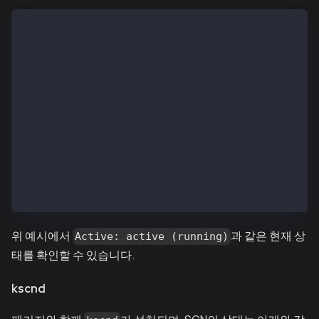
$ systemctl status kscnd.service
● kscnd.service - (null)
   Loaded: loaded (/etc/rc.d/init.d/kscnd; bad; vend
   Active: active (running) since Wed 2019-01-09 11:
     Docs: man:systemd-sysv-generator(8)
  Process: 29636 ExecStart=/etc/rc.d/init.d/kscnd st
 Main PID: 29641 (kscn)
   CGroup: /system.slice/kscnd.service
           └─29641 /usr/local/bin/kscn --networkid 1
Jan 09 11:42:39 ip-10-11-2-101.ap-northeast-2.compu
Jan 09 11:42:39 ip-10-11-2-101.ap-northeast-2.comput
Jan 09 11:42:39 ip-10-11-2-101.ap-northeast-2.compu
위 예시에서
과 같은 현재 상
Active: active (running)
태를 확인할 수 있습니다.
kscnd