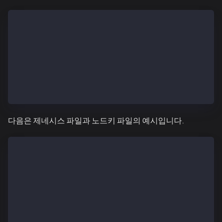
$ homi setup --gen-type local --cn-num 1 --servicech
Created :  homi-output/keys/passwd1
Created :  homi-output/scripts/genesis.json
Created :  homi-output/keys/nodekey1
Created :  homi-output/keys/validator1
Created :  homi-output/scripts/static-nodes.json
Created :  homi-output/Kaia.json
Created :  homi-output/Kaia_txpool.json
다음은 제네시스 파일과 노드키 파일의 예시입니다.
$ cat homi-output/scripts/genesis.json
{
    "config": {
        "chainId": 1000,
        "istanbul": {
            "epoch": 3600,
            "policy": 0,
            "sub": 22