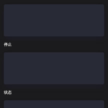
## when installed from rpm distribution 
$ systemctl start kscnd.service
## when installed using linux archive
$ kscnd start
停止
## when installed from rpm distribution 
$ systemctl stop kscnd.service
## when installed using linux archive
$ kscnd stop
状态
## when installed from rpm distribution 