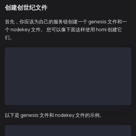
创建创世纪文件
首先，你应该为自己的服务链创建一个 genesis 文件和一
个 nodekey 文件。 您可以像下面这样使用 homi 创建它
们。
$ homi setup --gen-type local --cn-num 1 --servicech
Created :  homi-output/keys/passwd1
Created :  homi-output/scripts/genesis.json
Created :  homi-output/keys/nodekey1
Created :  homi-output/keys/validator1
Created :  homi-output/scripts/static-nodes.json
Created :  homi-output/Kaia.json
Created :  homi-output/Kaia_txpool.json
以下是 genesis 文件和 nodekey 文件的示例。
$ cat homi-output/scripts/genesis.json