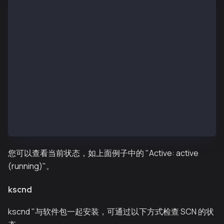
$ systemctl status kscnd.service
● kscnd.service - (null)
   Loaded: loaded (/etc/rc.d/init.d/kscnd; bad; vend
   Active: active (running) since Wed 2019-01-09 11:
     Docs: man:systemd-sysv-generator(8)
  Process: 29636 ExecStart=/etc/rc.d/init.d/kscnd st
 Main PID: 29641 (kscn)
   CGroup: /system.slice/kscnd.service
           └─29641 /usr/local/bin/kscn --networkid 1
Jan 09 11:42:39 ip-10-11-2-101.ap-northeast-2.compu
Jan 09 11:42:39 ip-10-11-2-101.ap-northeast-2.comput
Jan 09 11:42:39 ip-10-11-2-101.ap-northeast-2.compu
您可以查看当前状态，如上面例子中的 "Active: active
(running)"。
kscnd
kscnd "与软件包一起安装，可通过以下方式检查 SCN 的状