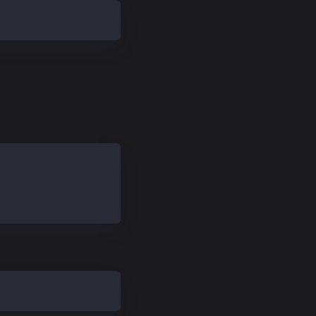
zaagent/kaiaagent.character.json -O ./characters/kaiaage