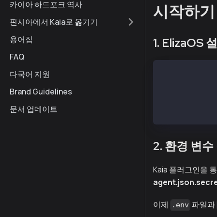
카이아 하드포크 역사
시작하기
핀시아에서 Kaia로 옮기기
용어집
1. ElizaOS
FAQ
다국어 지원
git clone http
cd eliza
Brand Guidelines
git checkout $
pnpm install
문서 업데이트
cp .env.exampl
2. 환경 변수
Kaia 플러그인을
agent.json.secr
이제
파일과
.env