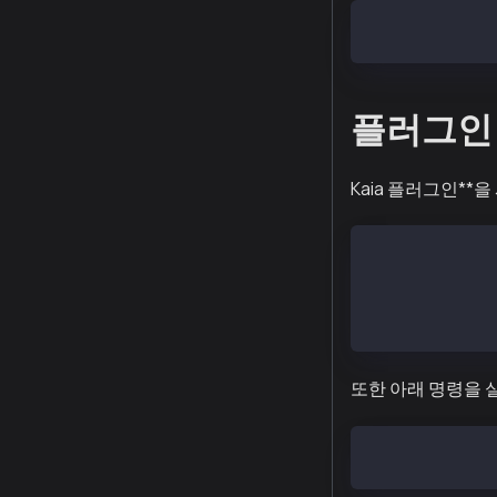
wget https://e
플러그인
Kaia 플러그인*
{
    "name": "K
    "plugins":
}
또한 아래 명령을
npx elizaos pl