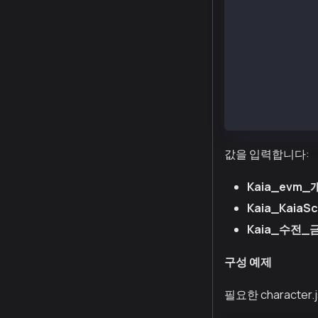
    "settings"
        "ragKn
        "secre
            "K
            "K
            "K
        }
    }
}
값을 입력합니다:
Kaia_evm
Kaia_KaiaS
Kaia_수전_
구성 예제
필요한 characte