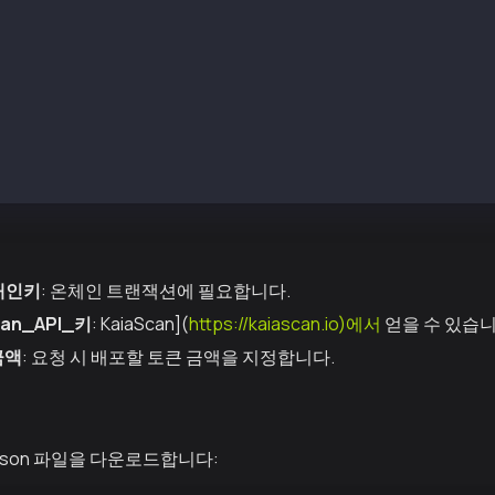
: {
owledge": false,
ts": {
AIA_EVM_PRIVATE_KEY": "",
AIA_KAIASCAN_API_KEY": "",
AIA_FAUCET_AMOUNT": "1"
_개인키
: 온체인 트랜잭션에 필요합니다.
can_API_키
: KaiaScan](
https://kaiascan.io)에서
얻을 수 있습니
금액
: 요청 시 배포할 토큰 금액을 지정합니다.
r.json 파일을 다운로드합니다: