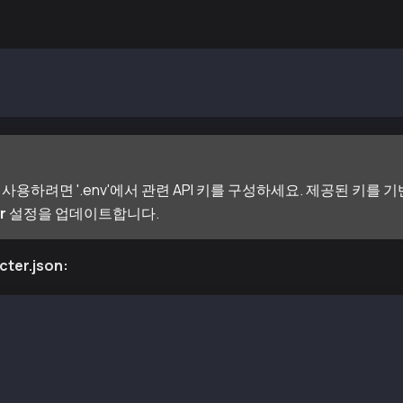
# GROK API Key
IVE_AI_API_KEY= # Gemini API Key
를 사용하려면 '.env'에서 관련 API 키를 구성하세요. 제공된 키를
r
설정을 업데이트합니다.
cter.json:
aia AI Dev Agent",
 ["@elizaos-plugins/plugin-kaia"],
 [],
ider": "grok",