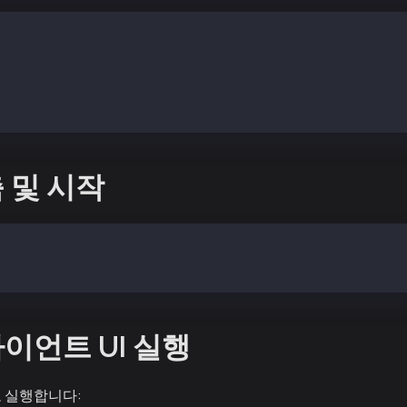
ies": {
aos-plugins/plugin-kaia": "github:kaiachain/kaia-eliza-p
구축 및 시작
haracter="./characters/kaiaagent.character.json"
클라이언트 UI 실행
 실행합니다: