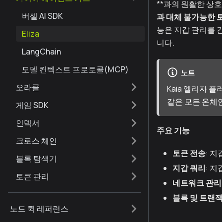
**과의 원활한 상
버셀 AI SDK
과 대체 불가능한 토
능은 지갑 관리를 
Eliza
니다.
LangChain
모델 컨텍스트 프로토콜(MCP)
노트
오라클
Kaia 엘리자 
같은 모든 온체인
게임 SDK
인덱서
주요 기능
크로스 체인
토큰 전송
: 
블록 탐색기
지갑 쿼리
: 
토큰 관리
네트워크 관리
블록 및 트랜
노드 퀵 레퍼런스