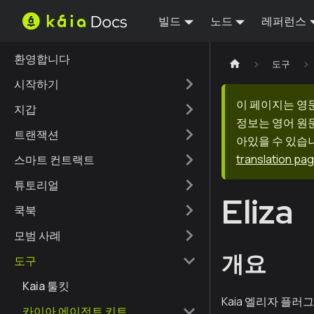
빌드
노드
레퍼런스
환영합니다
도구
시작하기
이 페이지는 영
지갑
정보는 영어 원
트랜잭션
아있을 수 있습니
translation pa
스마트 컨트랙트
튜토리얼
Eliza
쿡북
모범 사례
개요
도구
Kaia 툴킷
Kaia 엘리자 플러
카이아 에이전트 키트