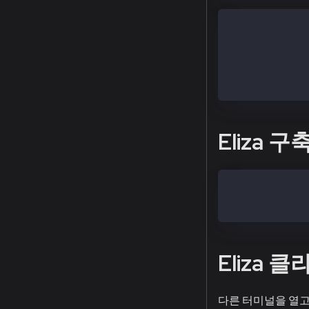
{
    "dependenc
        "@eliz
    }
}
Eliza 
pnpm build
pnpm start --c
Eliza 
다른 터미널을 열고