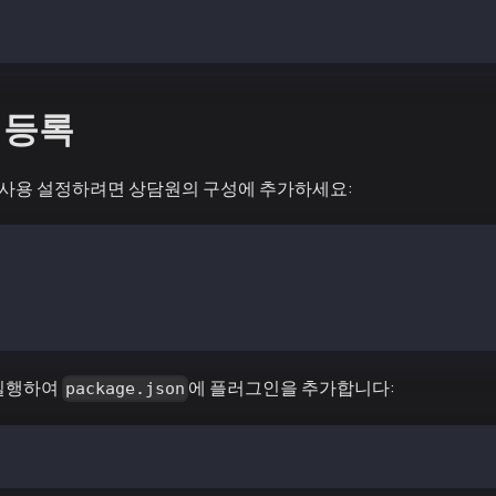
co-klaytn-safe-asset.s3.ap-northeast-2.amazonaws.com/eli
 등록
*을 사용 설정하려면 상담원의 구성에 추가하세요:
aia AI Dev Agent",
 ["@elizaos-plugins/plugin-kaia"]
 실행하여
에 플러그인을 추가합니다:
package.json
ugins install @elizaos-plugins/plugin-kaia