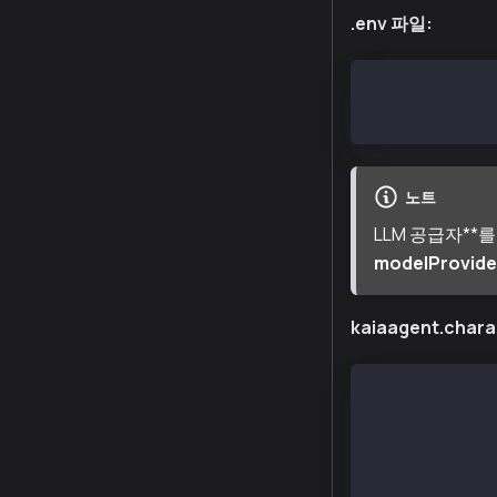
.env 파일:
GROK_API_KEY= 
GOOGLE_GENERAT
노트
LLM 공급자**
modelProvide
kaiaagent.chara
{
    "name": "K
    "plugins":
    "clients":
    "modelProv