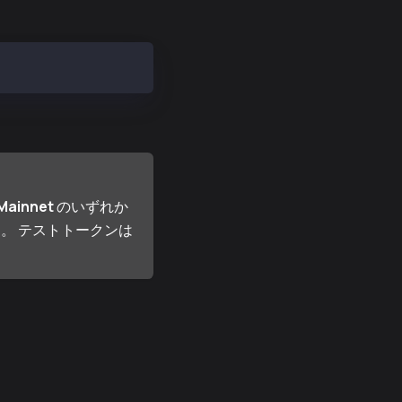
Mainnet
のいずれか
。 テストトークンは