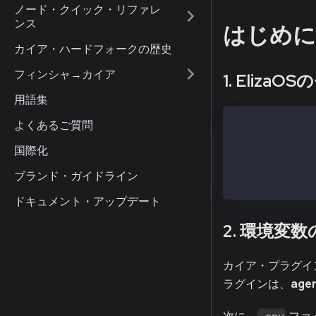
ノード・クイック・リファレ
ンス
はじめに
カイア・ハードフォークの歴史
フィンシャ→カイア
1. Eliza
用語集
よくあるご質問
git clone http
cd eliza
国際化
git checkout $
pnpm install
ブランド・ガイドライン
cp .env.exampl
ドキュメント・アップデート
2. 環境変
カイア・プラグイ
ラグインは、
agen