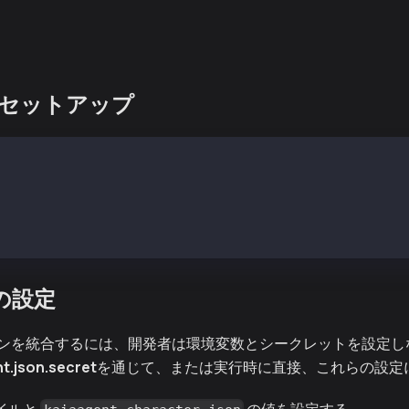
OSのセットアップ
s://github.com/elizaOS/eliza
(git describe --tags --abbrev=0)
e .env
数の設定
ンを統合するには、開発者は環境変数とシークレットを設定し
t.json.secret
を通じて、または実行時に直接、これらの設定