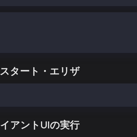
ies": {
aos-plugins/plugin-kaia": "github:kaiachain/kaia-eliza-p
スタート・エリザ
haracter="./characters/kaiaagent.character.json"
クライアントUIの実行