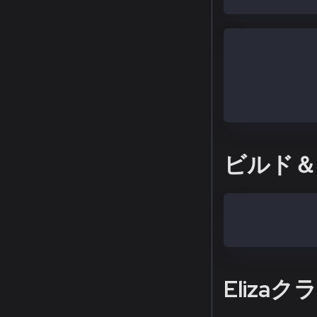
{
    "dependenc
        "@eliz
    }
}
ビルド＆
pnpm build
pnpm start --c
Eliza