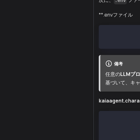
次に、
ファ
.env
**.envファイル
GROK_API_KEY= 
GOOGLE_GENERAT
備考
任意の
LLMプ
基づいて、キ
kaiaagent.chara
{
    "name": "K
    "plugins":
    "clients":