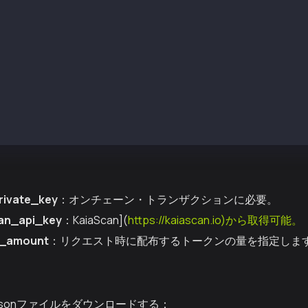
ider": "grok",
: {
owledge": false,
ts": {
AIA_EVM_PRIVATE_KEY": "",
AIA_KAIASCAN_API_KEY": "",
AIA_FAUCET_AMOUNT": "1"
rivate_key
：オンチェーン・トランザクションに必要。
an_api_key
：KaiaScan](
https://kaiascan.io)から取得可能。
t_amount
：リクエスト時に配布するトークンの量を指定しま
er.jsonファイルをダウンロードする：