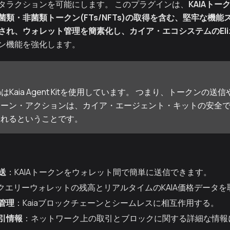
タラクションを可能にします。 このプラグインは、
KAIAト
類・非菌類トークン(FTs/NFTs)
の取得を含む、堅牢な機能
され、ウォレット管理を簡素化し、カイア・エコシステムの
E
ン機能を強化します。
a PluginはKaia Agent Kitを使用しています。 つまり、トーク
ェーン・アクションは、カイア・エージェント・キットの安全
されるということです。
送
：KAIAトークンをウォレット間で簡単に送信できます。
トクエリーウォレットの残高とリアルタイムのKAIA価格データ
管理
：Kaiaブロックチェーンとシームレスに相互作用する。
引情報
：ネットワーク上の取引とブロックに関する詳細な情報