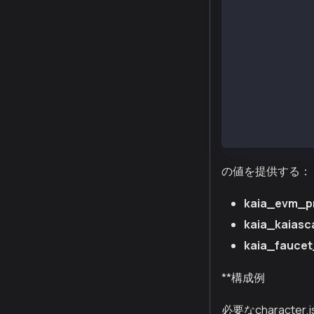
    "modelProv
    "settings"
        "ragKn
        "secre
            "K
            "K
            "K
        }
    }
}
の値を提供する：
kaia_evm_p
kaia_kaiasc
kaia_fauce
**構成例
必要なcharact