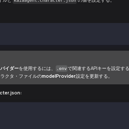
イルと
の値を設定する。
kaiaagent.character.json
# GROK API Key
IVE_AI_API_KEY= # Gemini API Key
ロバイダー
を使用するには、
で関連するAPIキーを設定す
.env
ャラクタ・ファイルの
modelProvider
設定を更新する。
cter.json:
aia AI Dev Agent",
 ["@elizaos-plugins/plugin-kaia"],
 [],