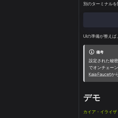
別のターミナルを
pnpm run start
UIの準備が整えば、
備考
設定された秘
でオンチェーン
Kaia Faucet
か
デモ
カイア・イライザ