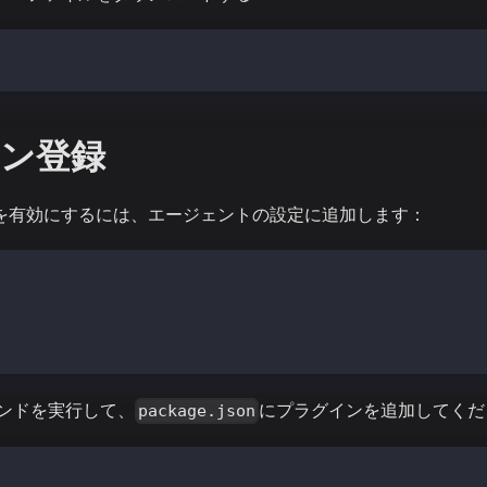
co-klaytn-safe-asset.s3.ap-northeast-2.amazonaws.com/eli
ン登録
**を有効にするには、エージェントの設定に追加します：
aia AI Dev Agent",
 ["@elizaos-plugins/plugin-kaia"]
ンドを実行して、
にプラグインを追加してくだ
package.json
ugins install @elizaos-plugins/plugin-kaia