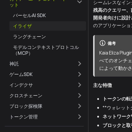
シームレスなイン
ット
残高のクエリー、菌
バーセルAI SDK
開発者向けに設計
のアプリケーショ
イライザ
ラングチェーン
備考
モデルコンテキストプロトコル
Kaia Eliz
（MCP）
べてのオンチ
神託
によって動か
ゲームSDK
インデクサ
主な特徴
クロスチェーン
トークンの転
ブロック探検隊
**ウォレッ
ネットワーク
トークン管理
ブロックと取