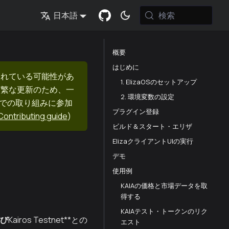
検索
日本語
概要
はじめに
まれている可能性があ
1. ElizaOSのセットアップ
頻繁な更新のため、一
2. 環境変数の設定
nでの取り組みに参加
プラグイン登録
Contributing guide
)
ビルド＆スタート・エリザ
ElizaクライアントUIの実行
デモ
使用例
KAIAの価格と市場データを取
得する
KAIAテスト・トークンのリク
び
Kairos Testnet**との
エスト