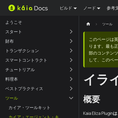
ビルド
ノード
参考
ようこそ
ツール
スタート
このページは
財布
ります。最も
トランザクション
部のコンテンツ
して、このペ
スマートコントラクト
チュートリアル
イラ
料理本
ベストプラクティス
概要
ツール
カイア・ツールキット
Kaia Eliza Plugin
は
カイア・エージェント・キ