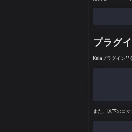
wget https://e
プラグイ
Kaiaプラグイン
{
    "name": "K
    "plugins":
}
また、以下のコマ
npx elizaos pl