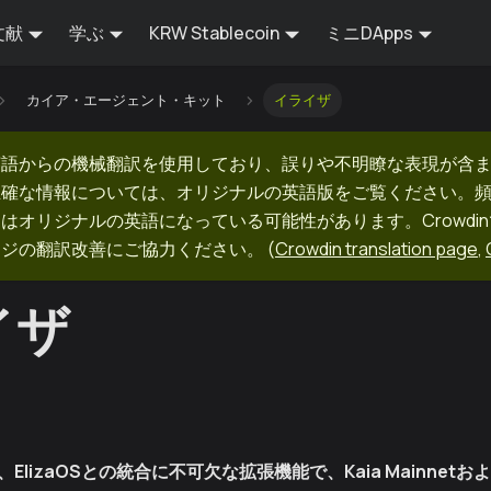
文献
学ぶ
KRW Stablecoin
ミニDApps
カイア・エージェント・キット
イライザ
英語からの機械翻訳を使用しており、誤りや不明瞭な表現が含
正確な情報については、オリジナルの英語版をご覧ください。
はオリジナルの英語になっている可能性があります。Crowdi
ージの翻訳改善にご協力ください。
(
Crowdin translation page
,
イザ
、
ElizaOS
との統合に不可欠な拡張機能で、
Kaia Mainnet
およ