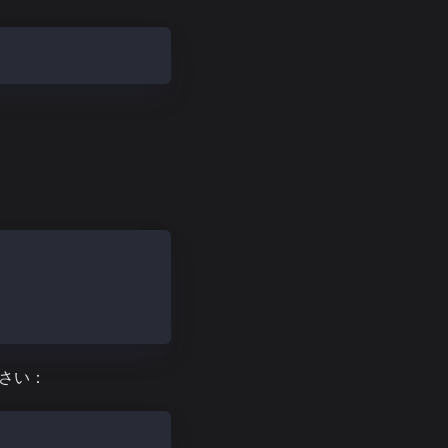
zaagent/kaiaagent.character.json -O ./characters/kaiaage
さい：