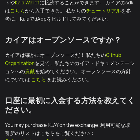
トや
Kaia Wallet
に接続することができます。 カイアのsdk
は
こちら
から入手できる。 私たちの
チュートリアル
を参
考に、KaiaでdAppをビルドしてみてください。
カイアはオープンソースですか？
カイアは確かにオープンソースだ！ 私たちの
Github
Organization
を見て、私たちのカイア・ドキュメンテーシ
ョンへの
貢献
を始めてください。 オープンソースの方針
については
こちら
をお読みください。
口座に最初に入金する方法を教えてく
ださい。
You may purchase KLAY on the exchange. 利用可能な取
引所のリストはこちらをご覧ください：