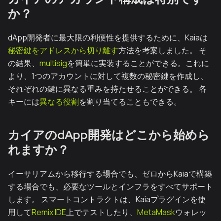
か？
dApp開発者に最大限の利便性を提供するために、Kaiaは
秘密鍵をアドレスから切り離す
方法を考案しました。 そ
の結果、
multisig
を簡単に実装することができる。これに
より、1つのアカウントに対して複数の秘密鍵を作成し、
それぞれの鍵に異なる重みを持たせることができる。 各
キーには
異なる役割
を割り当てることもできる。
カイアのdApp開発はどこから始めら
れますか？
イーサリアムから移行する場合でも、ゼロからKaiaで構築
する場合でも、必要なツールとインフラをすべてサポート
します。 スマートコントラクトは、Kaiaプラグインを使
用して
Remix IDE
上でテストしたり、
MetaMask
ウォレッ