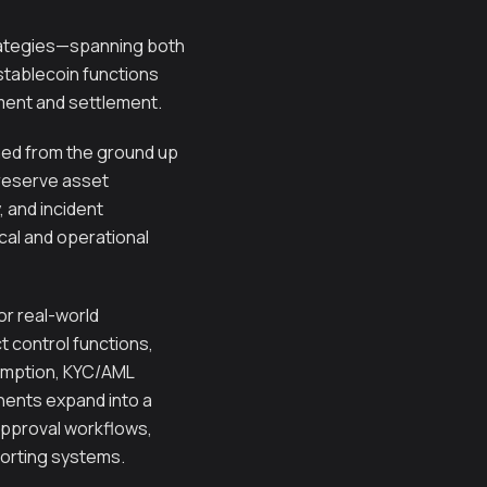
rategies—spanning both
stablecoin functions
yment and settlement.
gned from the ground up
 reserve asset
 and incident
cal and operational
r real-world
ct control functions,
demption, KYC/AML
nents expand into a
approval workflows,
porting systems.