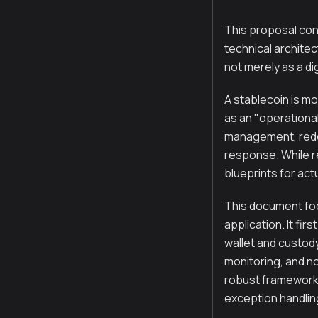
This proposal con
technical archite
not merely as a di
A stablecoin is m
as an "operational
management, redem
response. While r
blueprints for ac
This document foc
application. It fi
wallet and custod
monitoring, and n
robust framework 
exception handlin