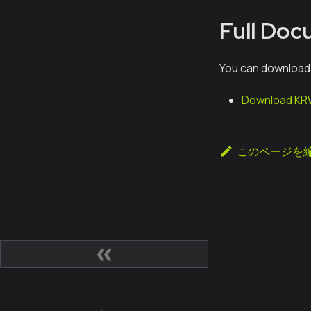
Full Do
You can download
Download KRW
このページを