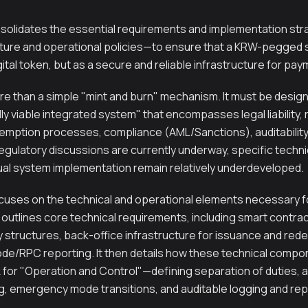
solidates the essential requirements and implementation st
cture and operational policies—to ensure that a KRW-pegged 
gital token, but as a secure and reliable infrastructure for pa
ore than a simple "mint and burn" mechanism. It must be desi
ly viable integrated system" that encompasses legal liability,
ption processes, compliance (AML/Sanctions), auditability,
egulatory discussions are currently underway, specific techni
tual system implementation remain relatively underdeveloped.
uses on the technical and operational elements necessary fo
rst outlines core technical requirements, including smart contra
y structures, back-office infrastructure for issuance and re
ode/RPC reporting. It then details how these technical compo
for "Operation and Control"—defining separation of duties, 
g, emergency mode transitions, and auditable logging and re