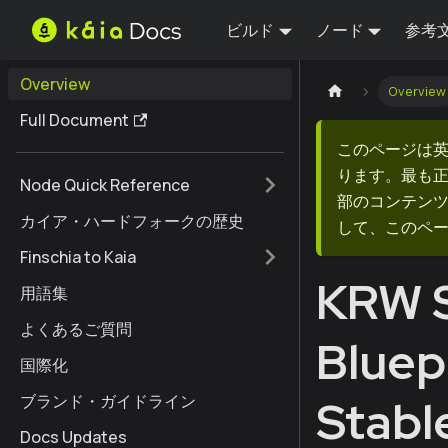
ビルド
ノード
参考
Overview
Overview
Full Document
このページは
ります。最も
Node Quick Reference
部のコンテンツ
カイア・ハードフォークの歴史
して、このペ
Finschia to Kaia
KRW S
用語集
よくあるご質問
Bluep
国際化
ブランド・ガイドライン
Stabl
Docs Updates