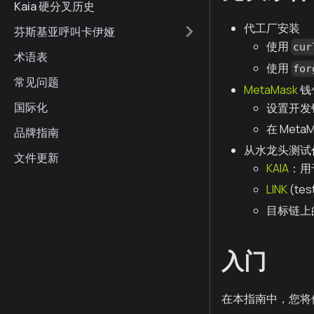
Kaia 硬分叉历史
代工厂安装
芬斯基亚呼叫卡伊娅
使用
cur
术语表
使用
for
常见问题
MetaMask
钱
国际化
设置开发
在 Meta
品牌指南
从水龙头测试
文件更新
KAIA
：用
LINK
(tes
目标链上
入门
在本指南中，您将使用 C