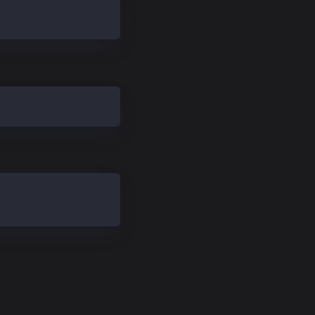
33d42c1ae98f4180
243bf421e6434a9