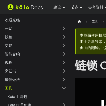
建设
节点
参考资料
欢迎光临
工具
开始
本页面使用机
钱包
由于更新频繁，
交易
页面的翻译。
(
智能合约
链锁 C
教程
烹饪书
最佳做法
工具
Kaia 工具包
Kaia 代理套件