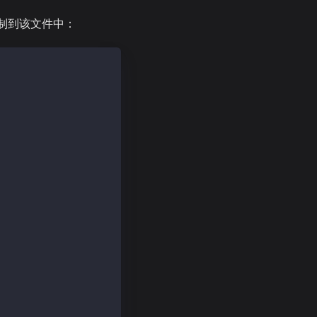
制到该文件中：
outerClient.sol";
ess/OwnerIsCreator.sol";
";
CIPReceiver.sol";
n-solidity/v4.8.3/contracts/token/ERC20/IERC20.sol";
elin-solidity/v4.8.3/contracts/token/ERC20/utils/SafeERC
data across chains.
ees); // Used to make sure contract has enough balance.
ut there's nothing to withdraw.