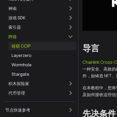
神谕
游戏 SDK
索引器
跨链
导言
链锁 CCIP
Layerzero
Chainlink Cross-C
Wormhole
一种安全、高效的
Stargate
作，如铸造 NF
积木探险家
在本教程中，您将学习
代币管理
及如何接收这些信
节点快速参考
先决条件