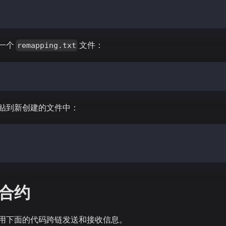
smartcontractkit/chainlink-ccip@2114b90f39c82c052e05af7c
smartcontractkit/chainlink-evm@ff814eb0a01f89d9a215f825d
一个
文件：
remapping.txt
gs > remappings.txt
贴到新创建的文件中：
tracts/=lib/chainlink-evm/contracts/
tracts-ccip/=lib/chainlink-ccip/chains/evm/contracts/
合约
用下面的代码跨链发送和接收信息。