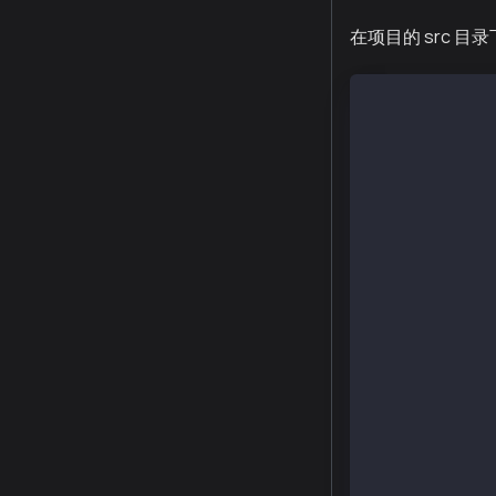
在项目的 src 
// SPDX-Licens
pragma solidit
import { IRout
import {OwnerI
import { Clien
import { CCIPR
import {IERC20
import {SafeER
/**
 * THIS IS AN 
 * THIS IS AN 
 * DO NOT USE 
 */
/// @title - A
contract Messe
    using Safe
    // Custom 
    error NotE
    error Noth