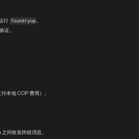
运行
。
foundryup
验证。
本地 CCIP 费用）。
polia 之间收发跨链消息。