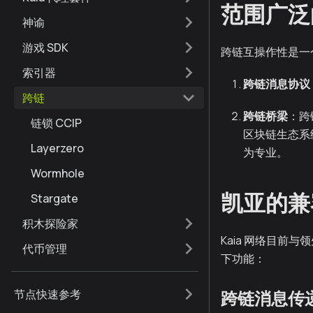
范围广泛
神谕
游戏 SDK
跨链互操作性是一
索引器
跨链消息协议
跨链
跨链桥梁
：跨
链锁 CCIP
区块链生态系
Layerzero
为专业。
Wormhole
凯亚的兼
Stargate
积木探险家
Kaia 网络目前
代币管理
下功能：
节点快速参考
跨链消息传