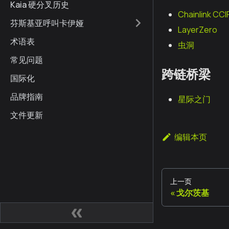
Kaia 硬分叉历史
Chainlink CCI
芬斯基亚呼叫卡伊娅
LayerZero
术语表
虫洞
常见问题
跨链桥梁
国际化
品牌指南
星际之门
文件更新
编辑本页
上一页
戈尔茨基