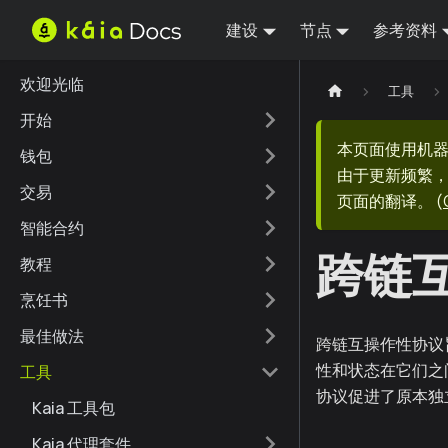
建设
节点
参考资料
欢迎光临
工具
开始
本页面使用机
钱包
由于更新频繁，
交易
页面的翻译。
(
智能合约
跨链
教程
烹饪书
最佳做法
跨链互操作性协议
性和状态在它们之
工具
协议促进了原本独
Kaia 工具包
Kaia 代理套件