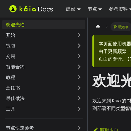
建设
节点
参考资料
欢迎光临
欢迎光临
开始
本页面使用机
钱包
由于更新频繁，
交易
页面的翻译。
(
智能合约
欢迎
教程
烹饪书
最佳做法
欢迎来到 Kaia 
到部署不同类型智
工具
节点快速参考
编辑本页