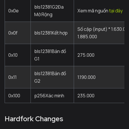
bls12381G2Đa
0x0e
Xem mã nguồn
tại đây
Mở Rộng
Số cặp (input) * 1.630.00
0x0f
bls12381Kết hợp
1.885.000
bls12381Bản đồ
0x10
275.000
G1
bls12381Bản đồ
0x11
1.190.000
G2
0x100
p256Xác minh
235.000
Hardfork Changes