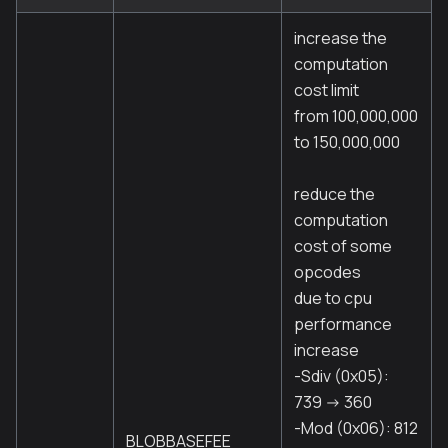
increase the
computation
cost limit
from 100,000,000
to 150,000,000
reduce the
computation
cost of some
opcodes
due to cpu
performance
increase
-Sdiv (0x05):
739 -> 360
-Mod (0x06): 812
BLOBBASEFEE