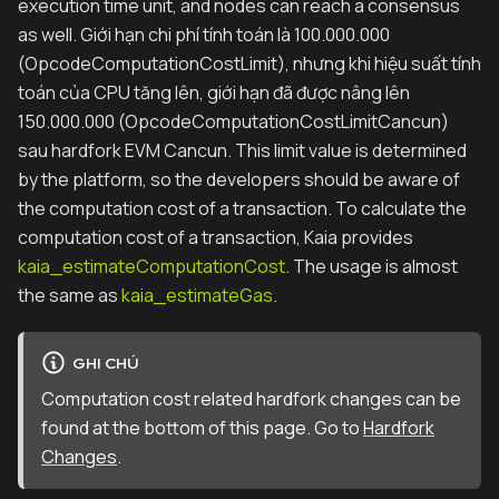
execution time unit, and nodes can reach a consensus
as well. Giới hạn chi phí tính toán là 100.000.000
(OpcodeComputationCostLimit), nhưng khi hiệu suất tính
toán của CPU tăng lên, giới hạn đã được nâng lên
150.000.000 (OpcodeComputationCostLimitCancun)
sau hardfork EVM Cancun. This limit value is determined
by the platform, so the developers should be aware of
the computation cost of a transaction. To calculate the
computation cost of a transaction, Kaia provides
kaia_estimateComputationCost
. The usage is almost
the same as
kaia_estimateGas
.
GHI CHÚ
Computation cost related hardfork changes can be
found at the bottom of this page. Go to
Hardfork
Changes
.