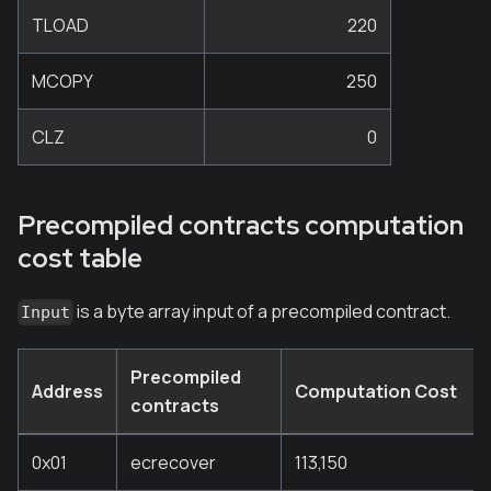
TLOAD
220
MCOPY
250
CLZ
0
Precompiled contracts computation
cost table
is a byte array input of a precompiled contract.
Input
Precompiled
Address
Computation Cost
contracts
0x01
ecrecover
113,150