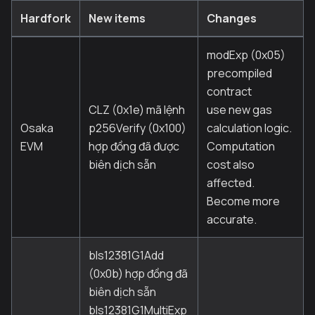
Hardfork
New items
Changes
modExp (0x05)
precompiled
contract
CLZ (0x1e) mã lệnh
use new gas
Osaka
p256Verify (0x100)
calculation logic.
EVM
hợp đồng đã được
Computation
biên dịch sẵn
cost also
affected.
Become more
accurate.
bls12381G1Add
(0x0b) hợp đồng đã
biên dịch sẵn
bls12381G1MultiExp