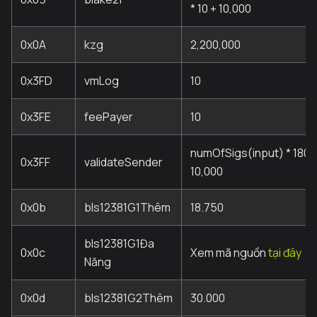
* 10 + 10,000
0x0A
kzg
2,200,000
0x3FD
vmLog
10
0x3FE
feePayer
10
numOfSigs(input) * 180,
0x3FF
validateSender
10,000
0x0b
bls12381G1Thêm
18.750
bls12381G1Đa
0x0c
Xem mã nguồn
tại đây
Năng
0x0d
bls12381G2Thêm
30.000