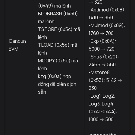
-> 320
(0x49) mã lệnh
-Addmod (0x08):
BLOBHASH (0x50)
1410 -> 360
mã lệnh
-Mulmod (0x09):
TSTORE (0x5c) mã
1760 -> 700
lệnh
Cancun
-Exp (0x0A):
TLOAD (0x5d) mã
EVM
5000 -> 720
lệnh
-Sha3 (0x20):
MCOPY (0x5e) mã
2465 -> 560
lệnh
-Mstore8
kzg (0x0a) hợp
(0x53): 5142 ->
đồng đã biên dịch
230
sẵn
-Log1, Log2,
Log3, Log4
(0xA1-0xA4):
1000 -> 500
increase the