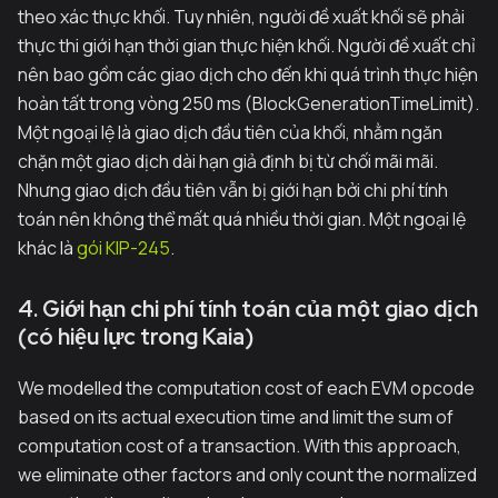
theo xác thực khối. Tuy nhiên, người đề xuất khối sẽ phải
thực thi giới hạn thời gian thực hiện khối. Người đề xuất chỉ
nên bao gồm các giao dịch cho đến khi quá trình thực hiện
hoàn tất trong vòng 250 ms (BlockGenerationTimeLimit).
Một ngoại lệ là giao dịch đầu tiên của khối, nhằm ngăn
chặn một giao dịch dài hạn giả định bị từ chối mãi mãi.
Nhưng giao dịch đầu tiên vẫn bị giới hạn bởi chi phí tính
toán nên không thể mất quá nhiều thời gian. Một ngoại lệ
khác là
gói KIP-245
.
4. Giới hạn chi phí tính toán của một giao dịch
(có hiệu lực trong Kaia)
We modelled the computation cost of each EVM opcode
based on its actual execution time and limit the sum of
computation cost of a transaction. With this approach,
we eliminate other factors and only count the normalized