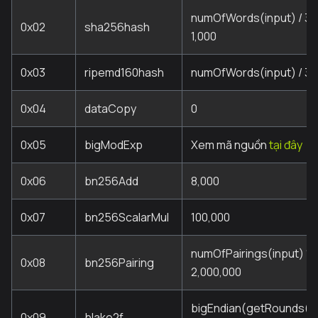
numOfWords(input) / 32 
0x02
sha256hash
1,000
0x03
ripemd160hash
numOfWords(input) / 32 *
0x04
dataCopy
0
0x05
bigModExp
Xem mã nguồn
tại đây
0x06
bn256Add
8,000
0x07
bn256ScalarMul
100,000
numOfPairings(input) * 1
0x08
bn256Pairing
2,000,000
bigEndian(getRounds(in
0x09
blake2f