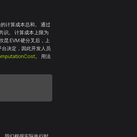
务的计算成本总和。 通过
共识。 计算成本上限为
高，在坎昆 EVM 硬分叉后，上
该限制值由平台决定，因此开发人员
omputationCost
。 用法
间，我们根据实际执行时