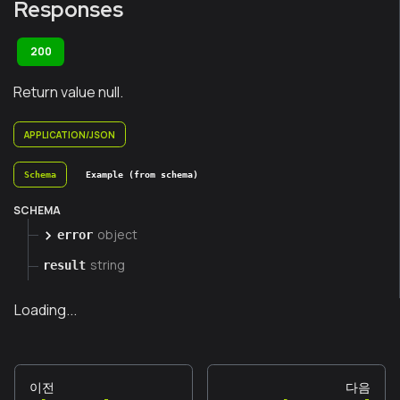
Responses
200
Return value null.
APPLICATION/JSON
Schema
Example (from schema)
SCHEMA
object
error
string
result
Loading...
이전
다음