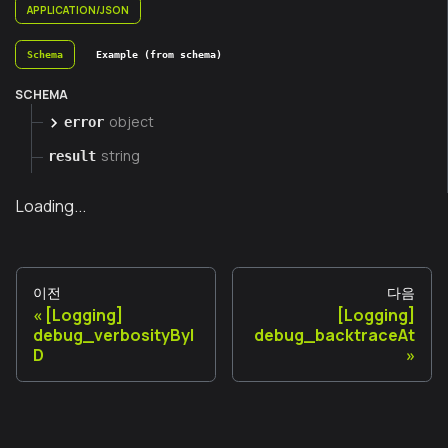
APPLICATION/JSON
Schema
Example (from schema)
SCHEMA
object
error
string
result
Loading...
이전
다음
[Logging]
[Logging]
debug_verbosityByI
debug_backtraceAt
D