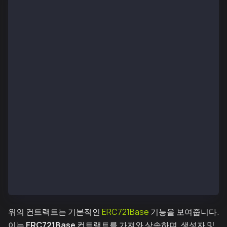
pragma solidity ^0.8.0;
import "@thirdweb-dev/contracts/base/ERC721Base.sol"
contract nftcollection is ERC721Base {
      constructor(
        address _defaultAdmin,
        string memory _name,
        string memory _symbol,
        address _royaltyRecipient,
        uint128 _royaltyBps
    )
        ERC721Base(
            _defaultAdmin,
            _name,
            _symbol,
            _royaltyRecipient,
            _royaltyBps
        )
    {}
}
위의 컨트랙트는 기본적인
ERC721Base
기능을 보여줍니다.
이는
ERC721Base
컨트랙트를 가져와 상속하며, 생성자 및