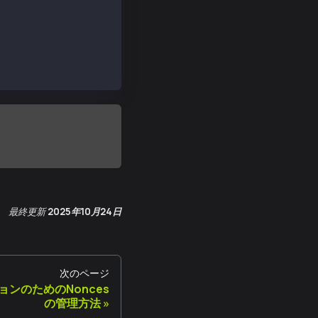
); console.log("senderTxHashRLP", senderTxHashRLP); 
最終更新
2025年10月24日
次のページ
ンのためのNonces
の管理方法