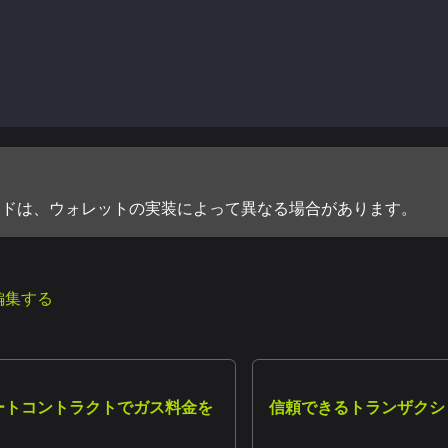
ction by sender
dTx = await senderWallet.populateTransaction(tx); 
HashRLP = await senderWallet.signTransaction(populatedTx
ードは、ウォレットの実装によって異なる場合があります。
編集する
yスマートコントラクトでガス料金を
信頼できるトランザクショ