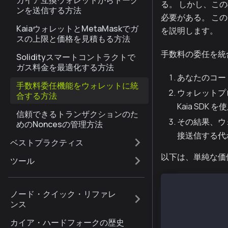
カイア互換ウォレットからトーク
る。 しかし、こ
ンを送信する方法
必要がある。 こ
KaiaウォレットとMetaMaskでガ
を説明します。
スの上限と価格を見積もる方法
手数料の委任を統
Solidityスマートコントラクトで
ガス料金を最適化する方法
あなたのコー
手数料委任機能をウォレットに統
ウォレットプ
合する方法
Kaia SD
信頼できるトランザクションのた
その結果、ウ
めのNoncesの管理方法
接送信する代
ベストプラクティス
以下は、単純な価
ツール
const ethers =
ノード・クイック・リファレ
const { Wallet
ンス
const senderAd
カイア・ハードフォークの歴史
const senderPr