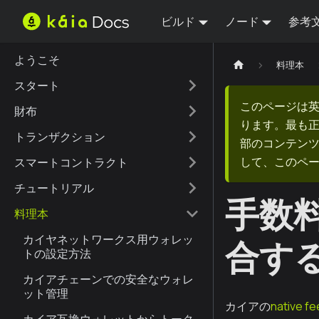
ビルド
ノード
参考
ようこそ
料理本
スタート
このページは
財布
ります。最も
トランザクション
部のコンテンツ
して、このペ
スマートコントラクト
チュートリアル
手数
料理本
カイヤネットワークス用ウォレッ
合す
トの設定方法
カイアチェーンでの安全なウォレ
ット管理
カイアの
native fe