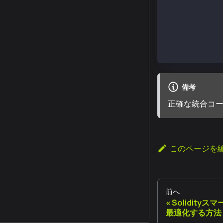
}; 
// Sign transa
const populate
const senderTx
}
備考
正確な統合コ
このページを
前へ
Solidit
最適化する方法