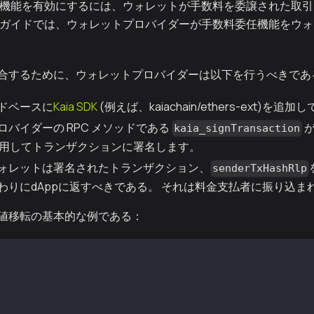
の機能を有効にするには、ウォレットが手数料を委譲された取
のガイドでは、ウォレットプロバイダーが手数料委任機能をウ
合するために、ウォレットプロバイダーは以下を行うべきであ
ドベースに
Kaia SDK
(例えば、kaiachain/ethers-ext)を追
ロバイダーの RPC メソッドである
が
kaia_signTransaction
K を使用してトランザクションに署名します。
ォレットは署名されたトランザクション、
senderTxHashRlp
わりにdAppに返すべきである。 それは料金支払者に振り込ま
値移転の基本的な例である：
 require("ethers6"); 
, TxType, parseKaia } = require("@kaiachain/ethers-ext/v
dr = "0xa2a8854b1802d8cd5de631e690817c253d6a9153"; 
iv = "0x0e4ca6d38096ad99324de0dde108587e5d7c600165ae4cd6