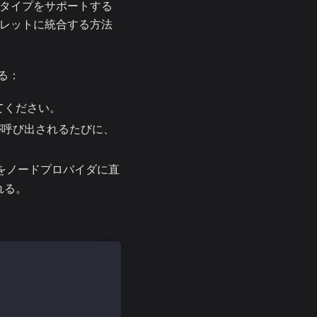
引タイプをサポートする
ォレットに統合する方法
る：
加してください。
呼び出されるたびに、
をノードプロバイダに直
れる。
6"); 
c2462c597458c2b8"; 