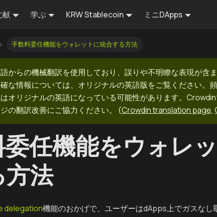
文献
学ぶ
KRW Stablecoin
ミニDApps
手数料委任機能をウォレットに統合する方法
英語からの機械翻訳を使用しており、誤りや不明瞭な表現が含
正確な情報については、オリジナルの英語版をご覧ください。
はオリジナルの英語になっている可能性があります。Crowdi
ージの翻訳改善にご協力ください。
(
Crowdin translation page
,
料委任機能をウォレ
る方法
e delegation
機能のおかげで、ユーザーはdApps上でガスな