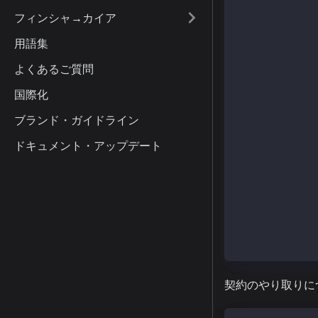
フィンシャ→カイア
const reciever
const provider
用語集
const senderWa
よくあるご質問
国際化
async function
const tx = {
ブランド・ガイドライン
type: TxType.F
from: senderAd
ドキュメント・アップデート
to: recieverAd
value: parseKa
}; 
// Sign transa
const populate
const senderTx
}
契約のやり取りに