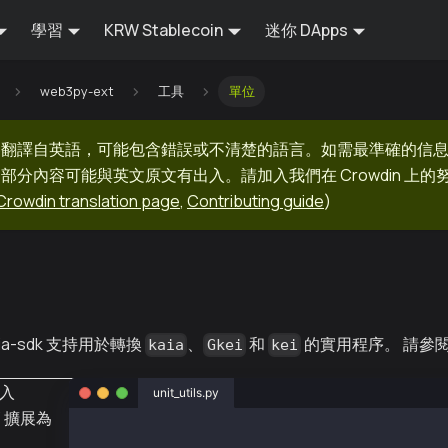
學習
KRW Stablecoin
迷你 DApps
web3py-ext
工具
單位
器翻譯自英語，可能包含錯誤或不清楚的語言。如需最準確的信
部分內容可能與英文原文有出入。請加入我們在 Crowdin 上
Crowdin translation page
,
Contributing guide
)
a-sdk 支持用於轉換
、
和
的實用程序。 請參
kaia
Gkei
kei
入
unit_utils.py
3 擴展為
from web3py_ext import extend