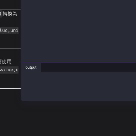
from web3 import Web3
轉換為
)
def main():
    # convert from (kei/Gkei/kaia) to kei
    print("From Kaia to Kei", Web3.to_kei(1, 
lue,uni
    # convert from kei to (kei/Gkei/kaia)
    print('From Kei to Kaia',Web3.from_kei(10
main()
請使用
output
value,u
❯ py unit_utils.py
From Kaia to Kei 1
From Kei to Kaia 1