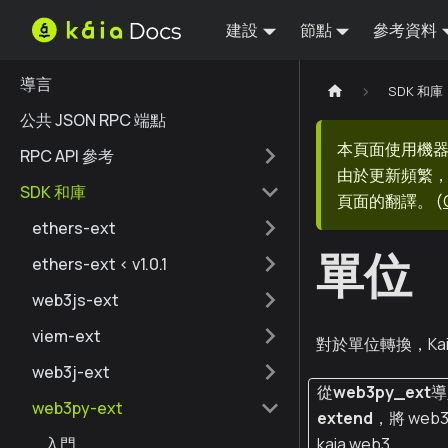
建設
節點
參考資料
導言
SDK 和庫
公共 JSON RPC 端點
本頁面使用機
RPC API 參考
由於更新頻繁，
SDK 和庫
頁面的翻譯。
(
ethers-ext
單位
ethers-ext < v1.0.1
web3js-ext
viem-ext
對於單位轉換，Kai
web3j-ext
從
web3py_ext
導
web3py-ext
extend
，將 web
入門
kaia web3