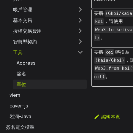
帳戶管理
要將
(Gkei/kaia
基本交易
，請使用
kei
Web3.to_kei(va
授權交易費用
。
t)
智慧型契約
要將
轉換為
工具
kei
，
(kaia/Gkei)
Address
Web3.from_kei(
簽名
。
nit)
單位
viem
caver-js
岩洞-Java
編輯本頁
簽名電文標準