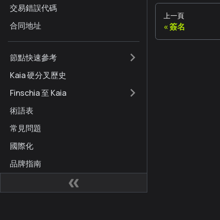
交易錯誤代碼
上一頁
合同地址
簽名
節點快速參考
Kaia 硬分叉歷史
Finschia 至 Kaia
術語表
常見問題
國際化
品牌指南
文件更新