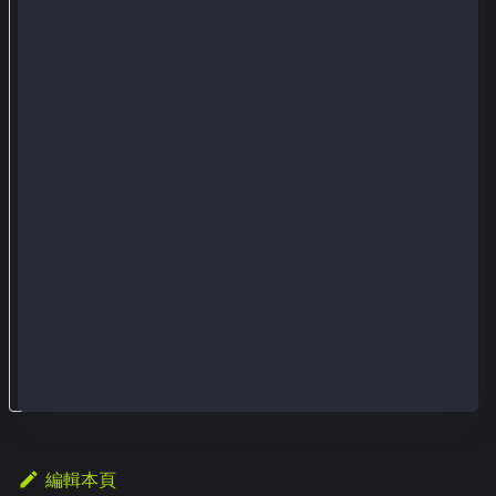
e
從
簽
名
郵
件
中
恢
復
發
件
人
地
址
編輯本頁