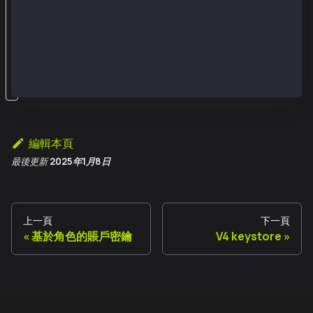
t
e
密
鑰
。
編輯本頁
最後更新
2025年1月8日
上一頁
下一頁
基於角色的賬戶密鑰
V4 keystore