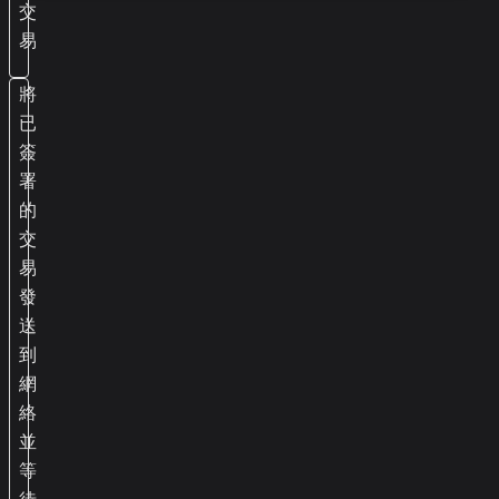
交
易
將
已
簽
署
的
交
易
發
送
到
網
絡
並
等