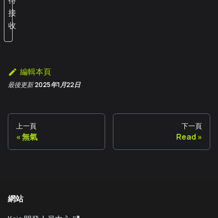
待
接
收
編輯本頁
最後更新
2025年1月22日
上一頁
下一頁
無氣
Read
網站