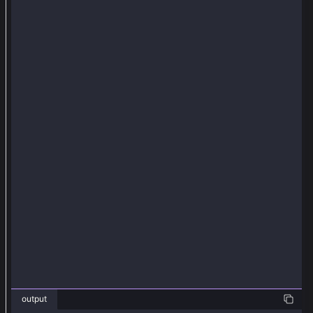
從
編
譯
後
的
s
o
l
i
d
i
t
y
代
碼
中
獲
output