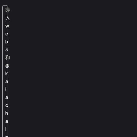
導
入
w
e
b
3
和
@
k
a
i
a
c
h
a
i