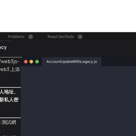
acy
/web3js-
AccountUpdateWithLegacy.js
web3 上添
const { Web3, TxType, AccountKeyType, getPubl
// Using senderPriv == senderNewPriv to execu
人地址、
// But you might want to register a different
const senderAddr = "0xecbf243ac167a3b5097fef7
新私人密
const senderPriv = "0xc696ccd259792f2ffb87e00
const provider = new Web3.providers.HttpProvi
const web3 = new Web3(provider);
s
測試網
const senderAccount = web3.eth.accounts.priva
。