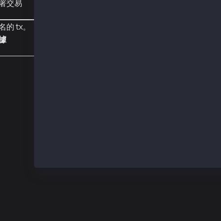
署交易
  to: '0x24e8eFD18D65bCb6b3Ba15a4698c0b0d69d1
  from: '0x24e8eFD18D65bCb6b3Ba15a4698c0b0d69
  contractAddress: null,
的 tx。
  transactionIndex: 0,
據
  gasUsed: BigNumber { _hex: '0xa028', _isBig
  logsBloom: '0x00000000000000000000000000000
  blockHash: '0x114a80bfaf346ff14fc818f5053a6
  transactionHash: '0x5fedabfb343f607fe0f0adf
  logs: [],
  blockNumber: 152203338,
  confirmations: 2,
  cumulativeGasUsed: BigNumber { _hex: '0xa02
  effectiveGasPrice: BigNumber { _hex: '0x05d
  status: 1,
  type: 0,
  byzantium: true
}