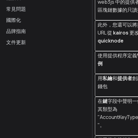
web3js 中的提
常見問題
區塊鏈數據的只讀
國際化
此外，您還可以將
品牌指南
URL 從
kairos
更
quicknode
文件更新
使用提供程序定義
例
用
私鑰
和
提供者
創
錢包
在
鍵
字段中聲明一
其類型為
"AccountKeyType
"。