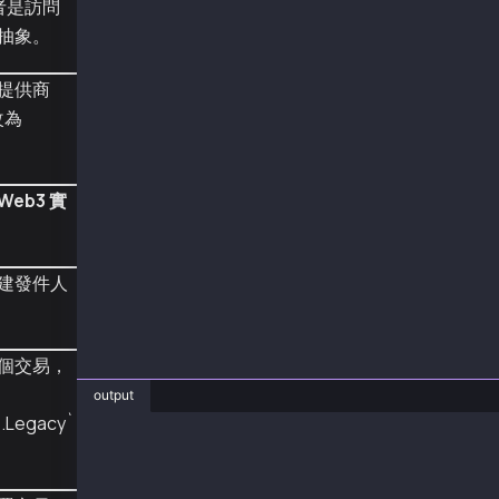
供者是訪問
async function main() {
  const tx = {
抽象。
    type: TxType.AccountUpdate,
    from: senderAddr,
提供商
    key: {
      type: AccountKeyType.Legacy,
改為
    }
  };
Web3 實
  const signResult = await senderAccount.sign
  console.log("signedTx", signResult.transact
  const receipt = await web3.eth.sendSignedTr
建發件人
  console.log("receipt", receipt);
}
main().catch(console.error);
個交易，
output
.Legacy`
❯ js AccountUpdateWithLegacy.js
signedTx 0x5fedabfb343f607fe0f0adfa9ef54d7383
receipt {