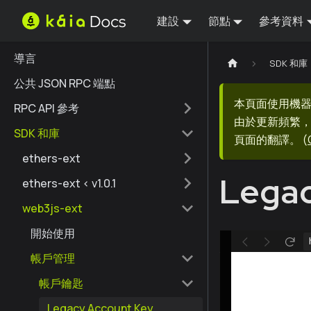
建設
節點
參考資料
導言
SDK 和庫
公共 JSON RPC 端點
本頁面使用機
RPC API 參考
由於更新頻繁，
SDK 和庫
頁面的翻譯。
(
ethers-ext
Legac
ethers-ext < v1.0.1
web3js-ext
開始使用
帳戶管理
帳戶鑰匙
Legacy Account Key