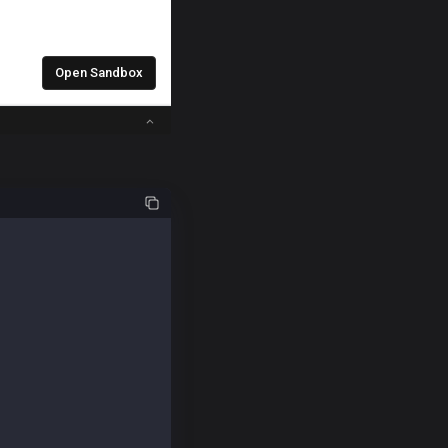
icKeyFromPrivate } = require("@kaiachain/web3js-ext");
te this example repeatedly.
 private key.
58e07881582a89027";
12e4a37ae3526a3224686225af679e3aaa2aeab0d";
der("https://public-en-kairos.node.kaia.io");
teKeyToAccount(senderPriv);