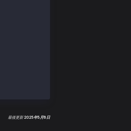
3fF7',
d13fF7',
Number: true },
00000000000000000000000000000000000000000000000000000000
a94201684fc02316529d5d2cfdb68e7b98d',
a9ef54d738312bbec98bfc02839cdae2e968f5f90',
8', _isBigNumber: true },
21dba00', _isBigNumber: true },
最後更新
2025年5月8日