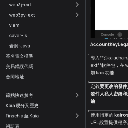
web3j-ext
web3py-ext
viem
caver-js
AccountKeyLeg
岩洞-Java
簽名電文標準
導入**@kaiachain
ext**軟件包，在 
交易錯誤代碼
加 kaia 功能
合同地址
定義
要更改的發件
發件人私人密鑰和
節點快速參考
鑰
Kaia 硬分叉歷史
使用指定的
kairo
Finschia 至 Kaia
URL 設置提供程序
術語表