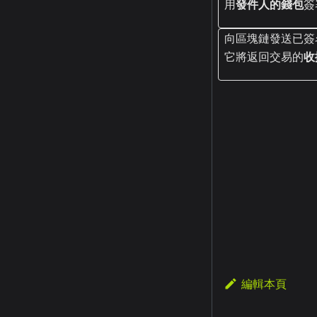
用
發件人的錢包
簽
向區塊鏈發送已簽名
它將返回交易的
收
編輯本頁