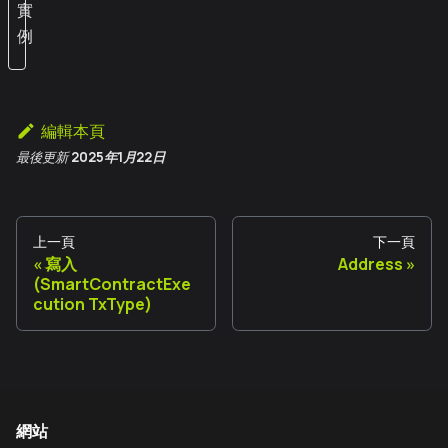
實
例
編輯本頁
最後更新
2025年1月22日
上一頁
下一頁
寫入
Address
(SmartContractExe
cution TxType)
網站