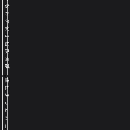
儲
在
合
約
中
的
更
新
號
關
閉
W
e
b
3
j