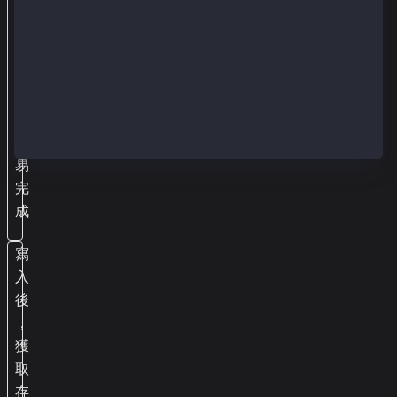
暫
延
遲
以
確
保
交
易
完
成
寫
入
後
，
獲
取
存