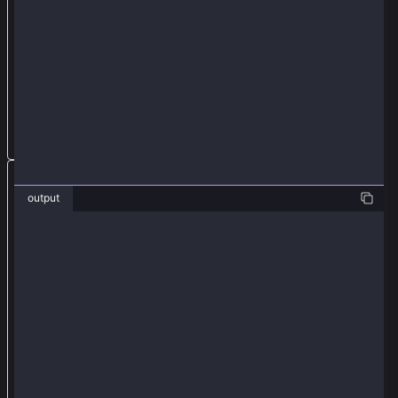
設
置
合
約
參
數
將
交
output
易
❯ java WriteContractWithFeeDelegationExample.java
類
number before : 298
型
number after : 50
定
義
為
F
E