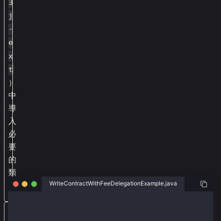
3
j
-
e
x
t
）
中
導
入
必
要
的
類
。
WriteContractWithFeeDelegationExample.java
package org.web3j.example.contracts;
使