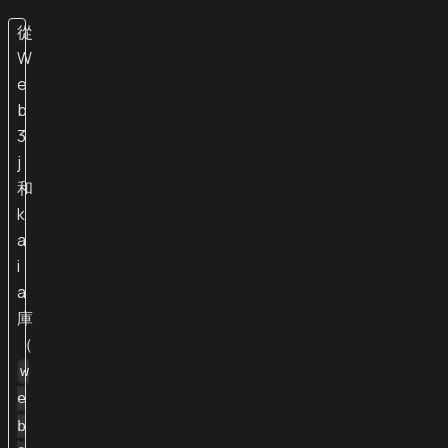
從
W
e
b
3
j
和
k
a
i
a
庫
（
w
e
b