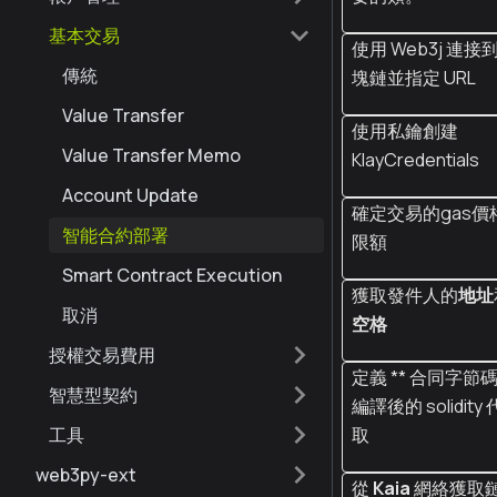
基本交易
使用 Web3j 連接到 
傳統
塊鏈並指定 URL
Value Transfer
使用私鑰創建
Value Transfer Memo
KlayCredentials
Account Update
確定交易的gas價
智能合約部署
限額
Smart Contract Execution
獲取發件人的
地址
取消
空格
授權交易費用
定義 ** 合同字節
智慧型契約
編譯後的 solidit
工具
取
web3py-ext
從
Kaia
網絡獲取鏈 