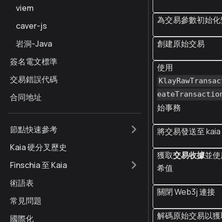
viem
為交易參數初始化
caver-js
岩洞-Java
創建原始交易
簽名電文標準
使用
交易錯誤代碼
KlayRawTransac
eateTransactio
合同地址
始事務
節點快速參考
將交易發送至 kaia
Kaia 硬分叉歷史
獲取
交易收據
並使
Finschia 至 Kaia
希值
術語表
關閉 Web3j 連接
常見問題
解碼原始交易以獲
國際化