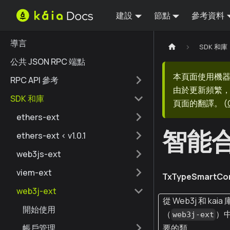
建設
節點
參考資料
導言
SDK 和庫
公共 JSON RPC 端點
本頁面使用機
RPC API 參考
由於更新頻繁，
SDK 和庫
頁面的翻譯。
(
ethers-ext
智能
ethers-ext < v1.0.1
web3js-ext
viem-ext
TxTypeSmartCon
web3j-ext
從 Web3j 和 kaia 
開始使用
（
）
web3j-ext
帳戶管理
要的類。