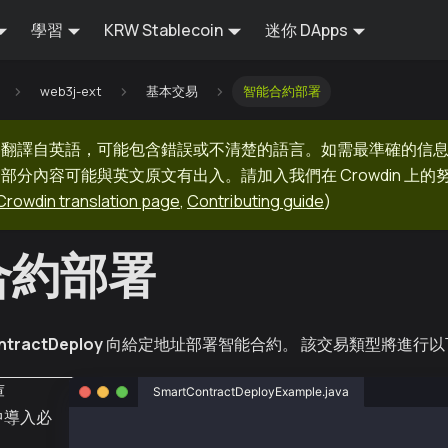
學習
KRW Stablecoin
迷你 DApps
web3j-ext
基本交易
智能合約部署
器翻譯自英語，可能包含錯誤或不清楚的語言。如需最準確的信
部分內容可能與英文原文有出入。請加入我們在 Crowdin 上
Crowdin translation page
,
Contributing guide
)
合約部署
tractDeploy
向給定地址部署智能合約。 該交易類型將進行以
庫
SmartContractDeployExample.java
中導入必
package org.web3j.example.transactions;