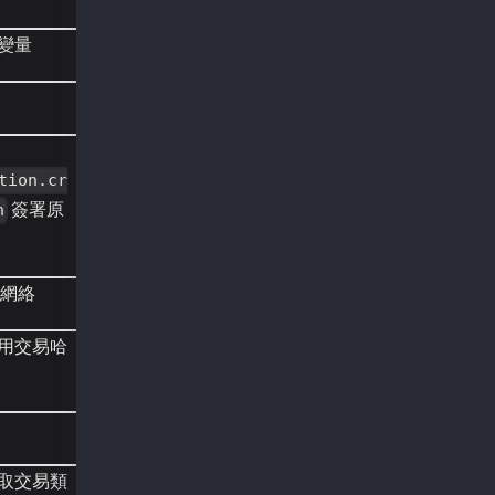
    /**
     *
變量
     */
    public static void run() throws Exception
        Web3j web3j = Web3j.build(new HttpSer
        KlayCredentials credentials = KlayCre
tion.cr
        BigInteger GAS_PRICE = BigInteger.val
        BigInteger GAS_LIMIT = BigInteger.val
簽署原
n
        String from = credentials.getAddress(
        BigInteger nonce = web3j.ethGetTransa
                .getTransactionCount();
        String data = "0x60c0604052600c608090
 網絡
        EthChainId EthchainId = web3j.ethChai
        long chainId = EthchainId.getChainId(
用交易哈
        String to = null;
        byte[] payload = Numeric.hexStringToB
        BigInteger value = BigInteger.ZERO;
        BigInteger codeFormat = BigInteger.ZE
        TxType.Type type = Type.SMART_CONTRAC
取交易類