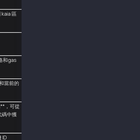
import java.io.IOException;
kaia 區
import java.math.BigInteger;
import org.web3j.crypto.KlayCredentials;
import org.web3j.crypto.KlayRawTransaction;
import org.web3j.crypto.KlayTransactionEncode
import org.web3j.crypto.transaction.type.TxTy
import org.web3j.crypto.transaction.type.TxTy
import org.web3j.crypto.transaction.type.TxTy
import org.web3j.protocol.core.DefaultBlockPa
格和gas
import org.web3j.protocol.core.methods.respon
import org.web3j.protocol.core.methods.respon
import org.web3j.protocol.http.HttpService;
import org.web3j.protocol.kaia.Web3j;
和當前的
import org.web3j.utils.Numeric;
import org.web3j.protocol.kaia.core.method.re
import org.web3j.tx.response.PollingTransacti
import org.web3j.tx.response.TransactionRecei
碼**，可從
import org.web3j.example.keySample;
y 代碼中獲
/**
 *
 */
ID
public class SmartContractDeployExample imple