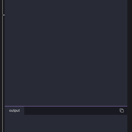
D
將
接
收
器
地
址
設
置
為
任
何
有
效
output
地
❯ java SignTxWithRoleBasedExample.java
址
TxHash :