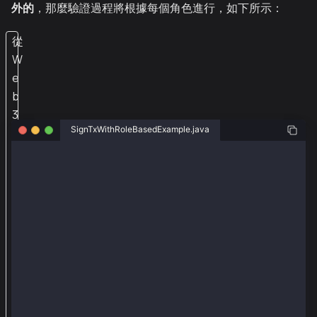
外的
，那麼驗證過程將根據每個角色進行，如下所示：
從
W
e
b
3
SignTxWithRoleBasedExample.java
j
和
package org.web3j.example.accountKey;
k
a
import org.web3j.tx.response.PollingTransactionRecei
import org.web3j.tx.response.TransactionReceiptProce
i
import org.web3j.example.keySample;
a
import java.io.IOException;
import java.math.BigInteger;
庫
import org.web3j.crypto.KlayCredentials;
（
import org.web3j.crypto.KlayRawTransaction;
w
import org.web3j.crypto.KlayTransactionEncoder;
import org.web3j.crypto.transaction.type.TxType;
e
import org.web3j.crypto.transaction.type.TxType.Type