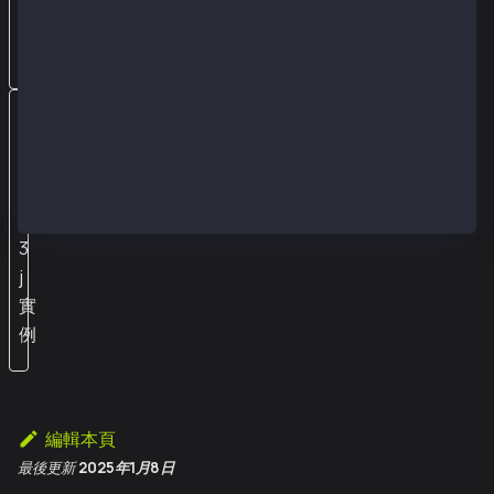
比
較
關
閉
W
e
b
3
j
實
例
編輯本頁
最後更新
2025年1月8日