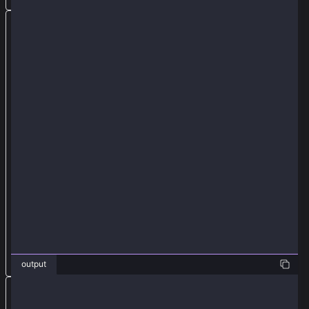
獲
取
發
件
人
地
址
的
n
o
n
c
e
值
output
生
❯ java AccountUpdateWithLegacyExample.java
成
TxHash :