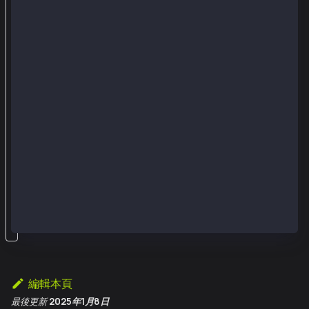
a
y
將
k
l
a
y
轉
換
為
p
e
b
編輯本頁
最後更新
2025年1月8日