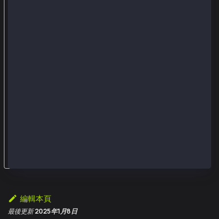
l
e
並
將
緊
湊
簽
名
作
為
參
數
編輯本頁
最後更新
2025年1月8日