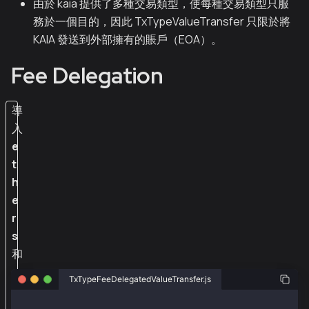
由於 kaia 提供了多種交易類型，使每種交易類型只服
務於一個目的，因此 TxTypeValueTransfer 只限於將
KAIA 發送到外部擁有的賬戶（EOA）。
Fee Delegation
導
入
e
t
h
e
r
s
和
@
TxTypeFeeDelegatedValueTransfer.js
k
a