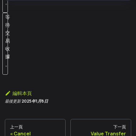
。
等
待
交
易
收
據
。
編輯本頁
最後更新
2025年1月8日
上一頁
下一頁
Cancel
Value Transfer