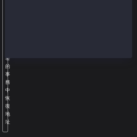
s
a
g
e
從
已
簽
署
的
事
務
中
恢
復
地
址