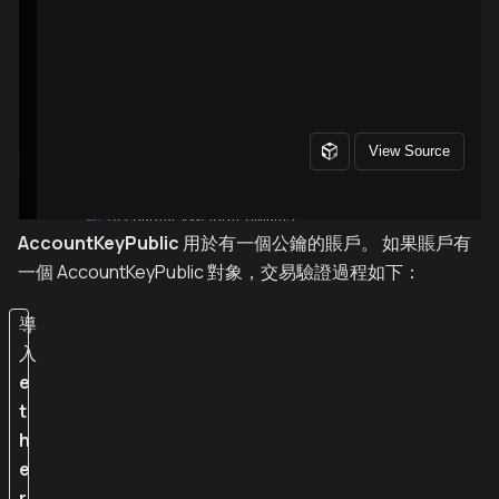
AccountKeyPublic
用於有一個公鑰的賬戶。 如果賬戶有
一個 AccountKeyPublic 對象，交易驗證過程如下：
導
入
e
t
h
e
r