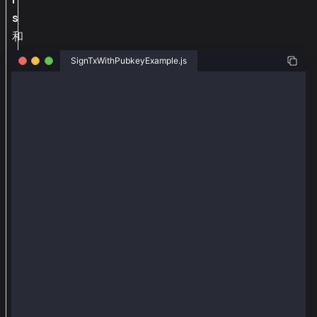
s
和
@
SignTxWithPubkeyExample.js
k
a
const { ethers } = require("ethers");
i
const { Wallet, TxType, parseKlay } = require("@kaia
a
c
const senderAddr = "0xe15cd70a41dfb05e7214004d7d0548
const senderPriv = "0x0e4ca6d38096ad99324de0dde10858
h
const senderNewPriv = "0x0e4ca6d38096ad99324de0dde10
a
const recieverAddr = "0xc40b6909eb7085590e1c26cb3bec
i
const provider = new ethers.JsonRpcProvider("https:/
n
const newWallet = new Wallet(senderAddr, senderNewPr
/
async function main() {
e
  let tx = { // use Klaytn TxType to send transactio
t
    type: TxType.ValueTransfer,
h
    from: senderAddr,
    to: recieverAddr,
e