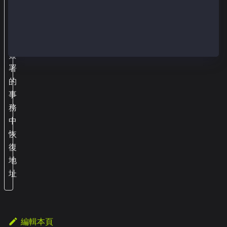
g
e
從
已
簽
署
的
事
務
中
恢
復
地
址
編輯本頁