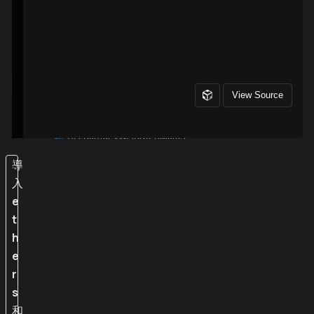
導
入
e
t
h
e
r
s
和