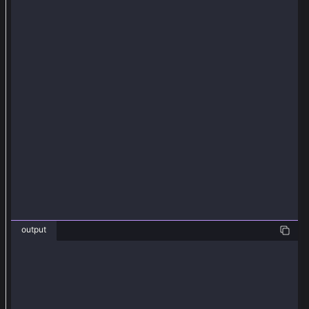
另
一
個
密
碼
p
a
s
s
w
o
r
d
output
2
❯ node keystoreV3.js
加
密
decrypted address
賬
0x029e786304c1531af3ac7db24a02448e543a099e