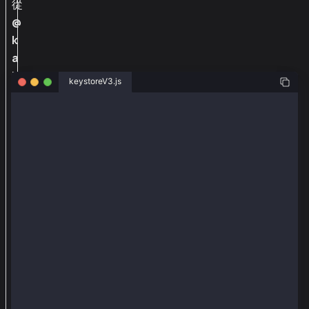
從
@
k
a
i
keystoreV3.js
a
c
const { Wallet } = require('@kaiachain/ethers-ext/v6
h
// Eth V3. ethers.Wallet.createRandom().encrypt("pas
a
const encryptedKey = {
i
  address: '029e786304c1531af3ac7db24a02448e543a099e
  id: '9d492c95-b9e3-42e3-af73-5c77e932208d',
n
  version: 3,
/
  crypto: {
    cipher: 'aes-128-ctr',
e
    cipherparams: { iv: 'bfcb88a1501e2bb1e6694c03da1
t
    ciphertext:
h
      '076510b4e25d5cfc31239bffcad6036fe543cbbb04b9f
    kdf: 'scrypt',
e
    kdfparams: {
r
      salt: '79124f05995aae98b3088d8365f59a6dfadd1c9
      n: 131072,