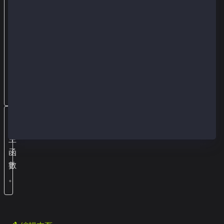
t
的
信
息
相
同
。
執
行
主
函
數
。