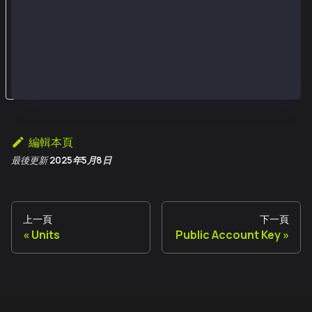
發
送
回
執
。
編輯本頁
最後更新
2025年5月8日
上一頁
下一頁
Units
Public Account Key