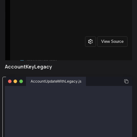
AccountKeyLegacy
導
AccountUpdateWithLegacy.js
入
const { ethers } = require("ethers");
e
t
const { Wallet, TxType, AccountKeyType} = require("@
h
// Using legacy AccountKey to execute this example r
e
// But you might want to register a different Accoun
r
const senderAddr = "0xecbf243ac167a3b5097fef758e0788
const senderPriv = "0xc696ccd259792f2ffb87e0012e4a37
s