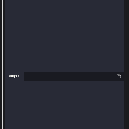
由
s
o
l
i
d
i
t
y
代
output
碼
生
❯ js SmartContractView.js
number 291
成
的
A
b
i