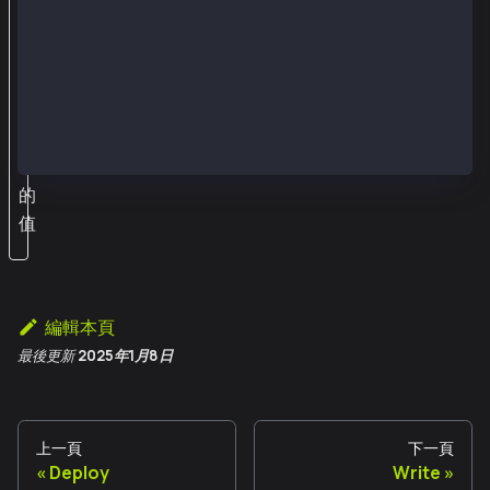
約
中
獲
取
數
字
的
值
編輯本頁
最後更新
2025年1月8日
上一頁
下一頁
Deploy
Write