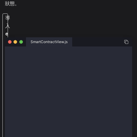
狀態。
導
入
e
t
SmartContractView.js
h
const ethers = require("ethers");
e
r
const provider = new ethers.providers.JsonRpcProvide
s
/* compiled in remix.ethereum.org (compiler: 0.8.18,
和
// SPDX-License-Identifier: UNLICENSED
@
pragma solidity ^0.8.13;
k
contract Counter {
a
    uint256 public number;
i
    event SetNumber(uint256 number);
a
    constructor(uint256 initNumber) {
c
        number = initNumber;
    }