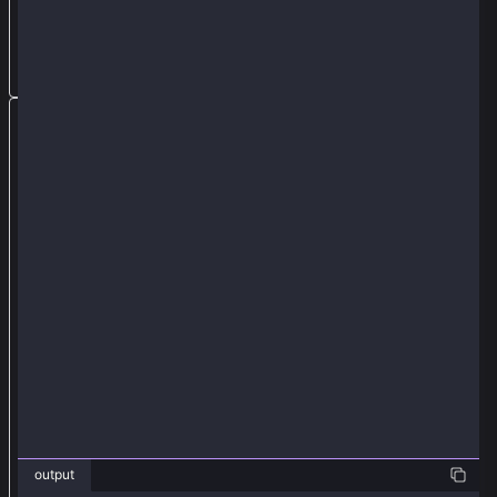
抽
象
。
此
外
，
您
還
可
以
將
提
供
商
U
R
output
L