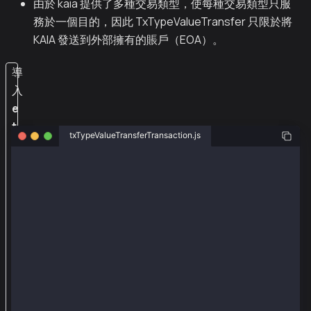
由於 kaia 提供了多種交易類型，使每種交易類型只服
務於一個目的，因此 TxTypeValueTransfer 只限於將
KAIA 發送到外部擁有的賬戶（EOA）。
導
入
e
t
txTypeValueTransferTransaction.js
h
e
const ethers = require("ethers");
r
const { Wallet, TxType, parseKlay } = require("@kaia
s
const recieverAddr = "0xc40b6909eb7085590e1c26cb3bec
和
const senderAddr = "0xa2a8854b1802d8cd5de631e690817c
const senderPriv = "0x0e4ca6d38096ad99324de0dde10858
@
k
const provider = new ethers.providers.JsonRpcProvide
a
const wallet = new Wallet(senderPriv, provider);
i
async function main() {
a
  const tx = {