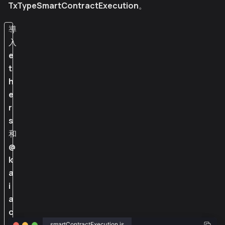
TxTypeSmartContractExecution
。
導
入
e
t
h
e
r
s
和
@
k
a
i
a
c
smartContractExecution.js