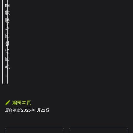
函
數
將
返
回
發
送
回
執
。
編輯本頁
最後更新
2025年1月22日