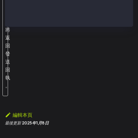
t
函
數
將
返
回
發
送
回
執
。
編輯本頁
最後更新
2025年1月8日