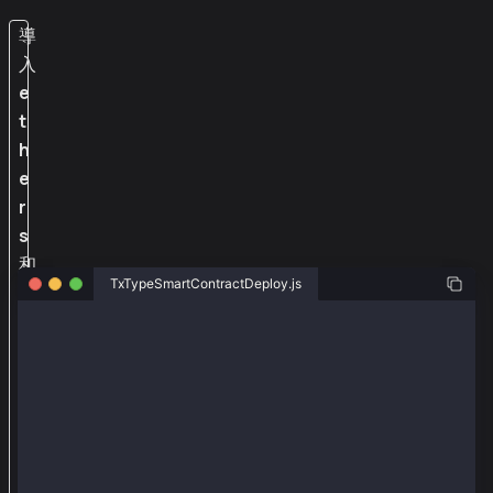
導
入
e
t
h
e
r
s
和
TxTypeSmartContractDeploy.js
@
k
const ethers = require("ethers");
a
const { Wallet, TxType } = require("@kaiachain/ether
i
const senderAddr = "0xa2a8854b1802d8cd5de631e690817c
a
const senderPriv = "0x0e4ca6d38096ad99324de0dde10858
c
const provider = new ethers.providers.JsonRpcProvide
h
const wallet = new Wallet(senderPriv, provider);