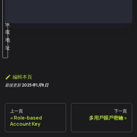
信
息
中
恢
復
地
址
編輯本頁
最後更新
2025年1月8日
上一頁
下一頁
Role-based
多用戶賬戶密鑰
Account Key