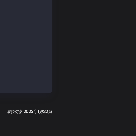
0200e1791cd06c5ea110acb196c8156837570a158452e',
9577c7C2dD505',
0000000000000000000000000000000125',
44d0a340bd4bc0f2004197b689020431d72cf74'
e', _isBigNumber: true },
21dba00', _isBigNumber: true },
最後更新
2025年1月22日