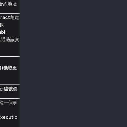
    function increment() public {
*合約地址
        number++;
        emit SetNumber(number);
tract
創建
    }
}
數
*/
abi
、
const abi = '[{"inputs":[{"internalType":"uin
以通過該實
const contractAddr = "0x95Be48607498109030592
async function main() {
  const counter = new ethers.Contract(contrac
  console.log("number before", (await counter
()
獲取更
  const data = (await counter.populateTransac
  const tx = {
    type: TxType.SmartContractExecution,
新
編號
值
    from: senderAddr,
    to: contractAddr,
建一個事
    value: 0,
    data: data,
  };
xecutio
  const sentTx = await wallet.sendTransaction