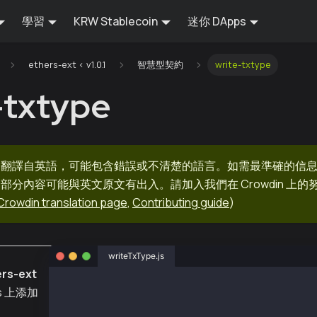
學習
KRW Stablecoin
迷你 DApps
ethers-ext < v1.0.1
智慧型契約
write-txtype
-txtype
器翻譯自英語，可能包含錯誤或不清楚的語言。如需最準確的信
部分內容可能與英文原文有出入。請加入我們在 Crowdin 上
Crowdin translation page
,
Contributing guide
)
writeTxType.js
rs-ext
const ethers = require("ethers");
js 上添加
const { Wallet, TxType } = require("@kaiachai