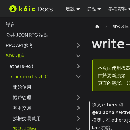
建設
節點
參考資料
導言
SDK 和庫
公共 JSON RPC 端點
write
RPC API 參考
SDK 和庫
ethers-ext
本頁面使用機
由於更新頻繁，
ethers-ext < v1.0.1
頁面的翻譯。
(
開始使用
帳戶管理
導入
ethers
和
基本交易
@kaiachain/ethe
授權交易費用
模塊，在 ethers.
kaia 功能。
智慧型契約