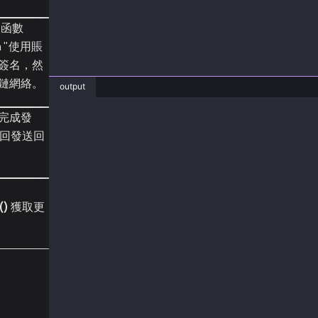
  console.log("sentTx", sentTx.hash);
 函數
  const receipt = await sentTx.wait();
on "使用賬
  console.log("receipt", receipt);
簽名，然
  console.log("number after", (await counter.
鏈網絡。
output
}
完成發
main();
❯ node writeTxType.js
number before 292
回發送回
sentTx 0x2af4d70ac12b5bedd960200e1791cd06c5ea
receipt {
  to: '0x95Be48607498109030592C08aDC9577c7C2d
  from: '0x24e8eFD18D65bCb6b3Ba15a4698c0b0d69
  contractAddress: null,
()
獲取更
  transactionIndex: 0,
  gasUsed: BigNumber { _hex: '0x6d6e', _isBig
  logsBloom: '0x00000000000040000000000000000
  blockHash: '0x91742c5e371cb44f335f2e7e944d0
  transactionHash: '0x2af4d70ac12b5bedd960200
  logs: [
    {
      transactionIndex: 0,