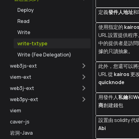
Deploy
定義
發件人地址
和
Read
使用指定的
kairo
Write
URL 設置提供程序
中的提供者是訪問
write-txtype
據的只讀抽象。
Write (Fee Delegation)
web3js-ext
此外，您還可以將
URL 從
kairos
更
viem-ext
quicknode
web3j-ext
用發件人
私鑰
和
W
web3py-ext
商
創建錢包
viem
設置由 solidity
caver-js
Abi
岩洞-Java