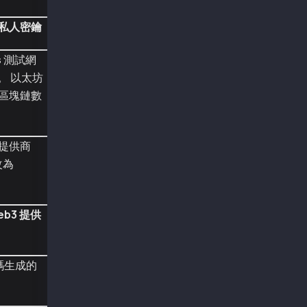
const senderAddr = "0x24e8efd18d65bcb6b3ba15a
const senderPriv = "0x4a72b3d09c3d5e28e8652e0
私人密鑰
const provider = new ethers.providers.JsonRpc
s
測試網
const wallet = new Wallet(senderPriv, provide
。 以太坊
/* compiled in remix.ethereum.org (compiler: 
區塊鏈數
// SPDX-License-Identifier: UNLICENSED
pragma solidity ^0.8.13;
contract Counter {
提供商
    uint256 public number;
改為
    event SetNumber(uint256 number);
    constructor(uint256 initNumber) {
        number = initNumber;
eb3 提供
    }
    function setNumber(uint256 newNumber) pub
        number = newNumber;
 代碼生成的
        emit SetNumber(number);
    }