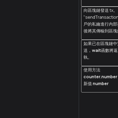
向區塊鏈發送 tx。
"sendTransacti
戶的私鑰進行內部
後將其傳輸到區塊
如果已在區塊鏈中
送，
wait
函數將返
執。
使用方法
counter.number
新值
number