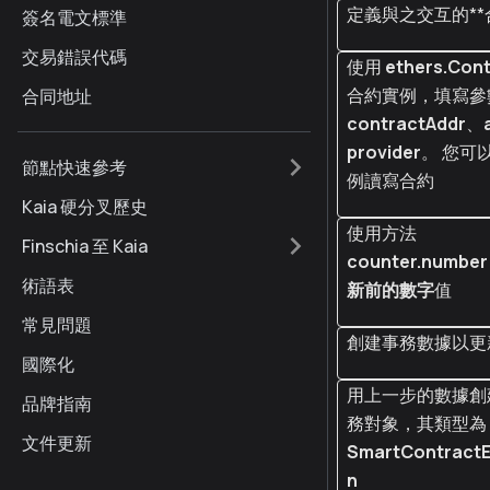
定義與之交互的*
簽名電文標準
交易錯誤代碼
使用
ethers.Con
合約實例，填寫參
合同地址
contractAddr
、
provider
。 您可
節點快速參考
例讀寫合約
Kaia 硬分叉歷史
使用方法
Finschia 至 Kaia
counter.number
術語表
新前的
數字
值
常見問題
創建事務數據以更
國際化
用上一步的數據創
品牌指南
務對象，其類型為
文件更新
SmartContractE
n