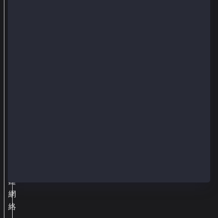
內
部
簽
名
，
然
後
將
其
傳
輸
到
區
塊
鏈
網
絡