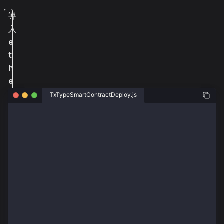
導
入
e
t
h
e
r
TxTypeSmartContractDeploy.js
s
const ethers = require("ethers");
和
const { Wallet, TxType } = require("@kaiachain/ether
@
k
const senderAddr = "0xa2a8854b1802d8cd5de631e690817c
const senderPriv = "0x0e4ca6d38096ad99324de0dde10858
a
i
const provider = new ethers.providers.JsonRpcProvide
const wallet = new Wallet(senderPriv, provider);
a
c
async function main() {
h
  const tx = {
    type: TxType.SmartContractDeploy,