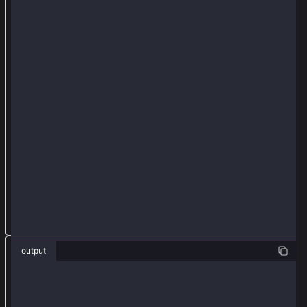
更
改
為
q
u
i
c
k
n
o
d
e
使
output
用
發
❯ node TxTypeSmartContractDeploy.js
sentTx 0xeff15464362194155acfb4e0eb0cedc470320d3d12f
件
receipt {