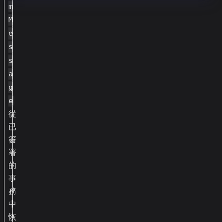
m
M
e
s
s
a
g
e
從
已
簽
署
的
事
務
中
恢