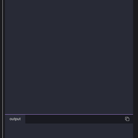
務
，
以
便
以
後
使
用
k
l
a
y
_
r
output
e
c
❯ js SignTxWithLegacyExample.js