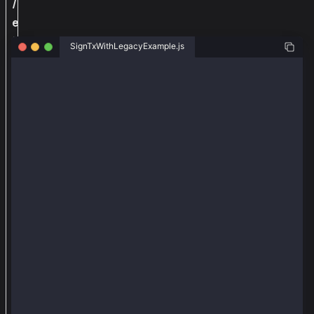
/
e
t
SignTxWithLegacyExample.js
h
e
const { ethers } = require("ethers");
r
const { Wallet, TxType } = require("@kaiachain/ether
s
-
const senderAddr = "0xb2ba72e1f84b7b8cb15487a2bf2032
const senderPriv = "0xebceaca693ea3740231be94f38af60
e
const recieverAddr = "0xc40b6909eb7085590e1c26cb3bec
x
const provider = new ethers.providers.JsonRpcProvide
t
const wallet = new Wallet(senderPriv, provider);
軟
件
async function main() {
  const tx = {
包
    // for should not be called by a legacy transact
，
    type: TxType.ValueTransfer,
在
    from: senderAddr,
    to: recieverAddr,
e
    value: 0,