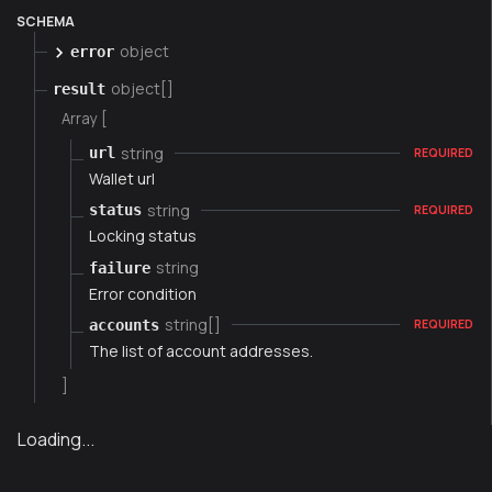
SCHEMA
object
error
object[]
result
Array [
string
url
REQUIRED
Wallet url
string
status
REQUIRED
Locking status
string
failure
Error condition
string[]
accounts
REQUIRED
The list of account addresses.
]
Loading...