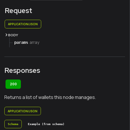
Request
APPLICATION/JSON
BODY
array
params
Responses
200
Returns a list of wallets this node manages.
APPLICATION/JSON
Schema
Example (from schema)