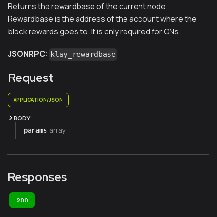
Returns the rewardbase of the current node.
Rewardbase is the address of the account where the
block rewards goes to. It is only required for CNs.
JSONRPC:
klay_rewardbase
Request
APPLICATION/JSON
BODY
array
params
Responses
200