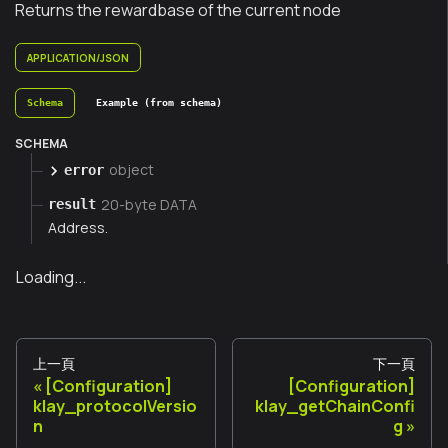
Returns the rewardbase of the current node
APPLICATION/JSON
Schema
Example (from schema)
SCHEMA
object
error
20-byte DATA
result
Address.
Loading...
上一頁
下一頁
[Configuration]
[Configuration]
klay_protocolVersio
klay_getChainConfi
n
g