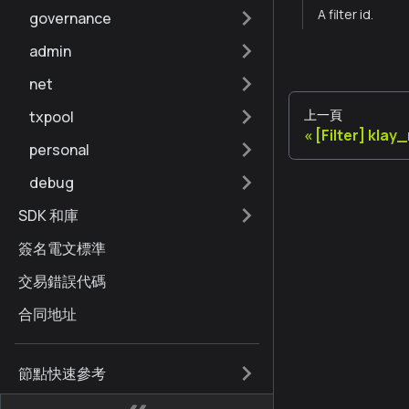
A filter id.
governance
admin
net
上一頁
txpool
[Filter] klay
personal
debug
SDK 和庫
簽名電文標準
交易錯誤代碼
合同地址
節點快速參考
Kaia 硬分叉歷史