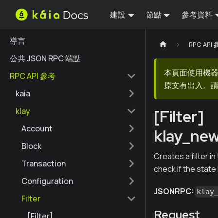
建設
節點
參考資料
導言
RPC API
公共 JSON RPC 端點
本頁面使用機
RPC API 參考
原文有出入。請
kaia
klay
[Filter]
Account
klay_new
Block
Creates a filter i
Transaction
check if the stat
Configuration
JSONRPC:
klay
Filter
Request
[Filter]