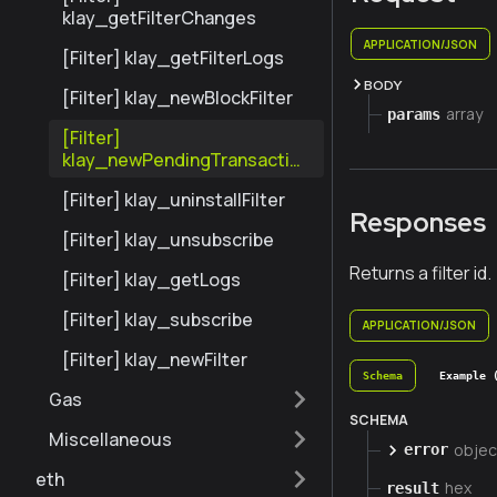
klay_getFilterChanges
APPLICATION/JSON
[Filter] klay_getFilterLogs
BODY
[Filter] klay_newBlockFilter
array
params
[Filter]
klay_newPendingTransaction
Filter
[Filter] klay_uninstallFilter
Responses
[Filter] klay_unsubscribe
Returns a filter id.
[Filter] klay_getLogs
[Filter] klay_subscribe
APPLICATION/JSON
[Filter] klay_newFilter
Schema
Example 
Gas
SCHEMA
Miscellaneous
objec
error
eth
hex
result