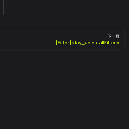
下一頁
[Filter] klay_uninstallFilter