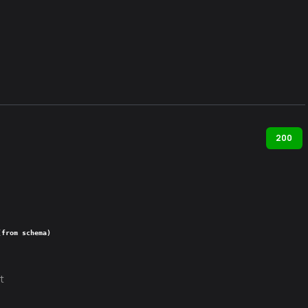
200
(from schema)
t