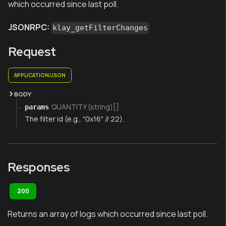
which occurred since last poll.
JSONRPC:
klay_getFilterChanges
Request
APPLICATION/JSON
BODY
QUANTITY (string)[]
params
The filter id (e.g., "0x16" // 22).
Responses
200
Returns an array of logs which occurred since last poll.