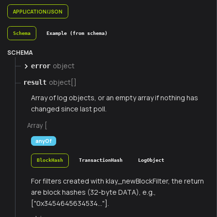
APPLICATION/JSON
Schema
Example (from schema)
SCHEMA
object
error
object[]
result
Array of log objects, or an empty array if nothing has
changed since last poll.
Array [
anyOf
BlockHash
TransactionHash
LogObject
For filters created with klay_newBlockFilter, the return
are block hashes (32-byte DATA), e.g.,
["0x3454645634534..."].