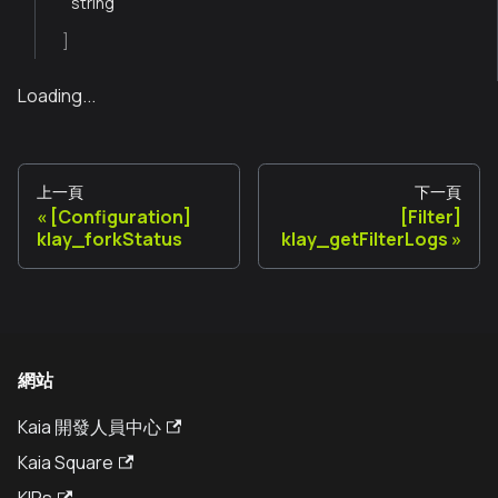
string
]
Loading...
上一頁
下一頁
[Configuration]
[Filter]
klay_forkStatus
klay_getFilterLogs
網站
Kaia 開發人員中心
Kaia Square