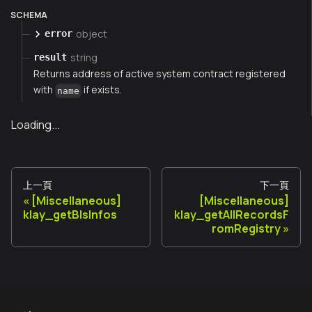
SCHEMA
object
error
string
result
Returns address of active system contract registered
with
if exists.
name
Loading...
上一頁
下一頁
[Miscellaneous]
[Miscellaneous]
klay_getBlsInfos
klay_getAllRecordsF
romRegistry