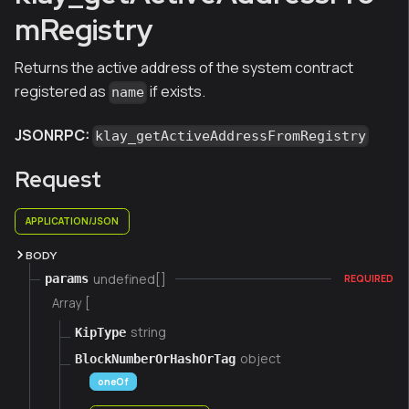
mRegistry
Returns the active address of the system contract
registered as
if exists.
name
JSONRPC:
klay_getActiveAddressFromRegistry
Request
APPLICATION/JSON
BODY
undefined[]
params
REQUIRED
Array [
string
KipType
object
BlockNumberOrHashOrTag
oneOf