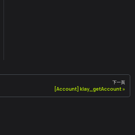
下一頁
[Account] klay_getAccount