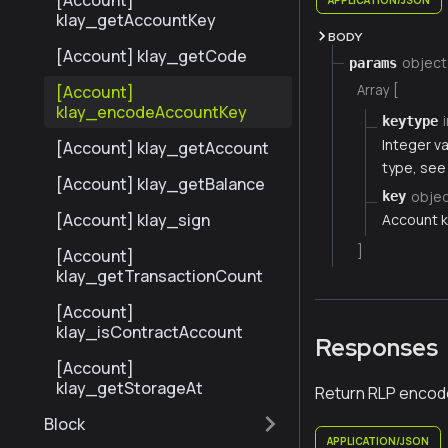
[Account]
klay_getAccountKey
BODY
[Account] klay_getCode
object
params
Array [
[Account]
klay_encodeAccountKey
keytype
Integer va
[Account] klay_getAccount
type, see
[Account] klay_getBalance
obje
key
[Account] klay_sign
Account k
]
[Account]
klay_getTransactionCount
[Account]
klay_isContractAccount
Responses
[Account]
klay_getStorageAt
Return RLP encod
Block
APPLICATION/JSON