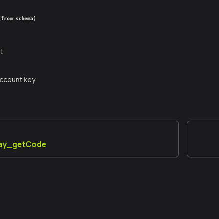
(from schema)
t
ccount key
lay_getCode