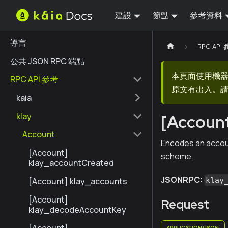
建設
節點
參考資料
導言
RPC API
公共 JSON RPC 端點
本頁面使用機
RPC API 參考
原文有出入。請
kaia
klay
[Accoun
Account
Encodes an accoun
[Account]
scheme.
klay_accountCreated
JSONRPC:
[Account] klay_accounts
klay
[Account]
Request
klay_decodeAccountKey
APPLICATION/JSON