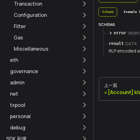
Transaction
Schema
Example 
Configuration
SCHEMA
Filter
objec
error
Gas
DATA
result
Miscellaneous
RLP encoded a
eth
governance
admin
上一頁
[Account] k
net
txpool
personal
debug
SDK 和庫