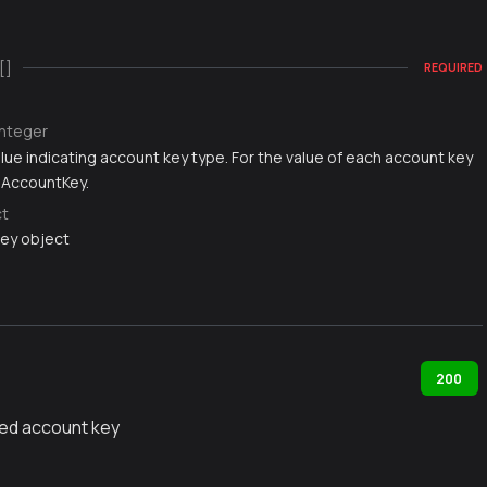
[]
REQUIRED
integer
lue indicating account key type. For the value of each account key
 AccountKey.
ct
ey object
200
ed account key